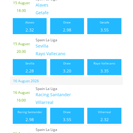
15 August
Alaves
18:30
Getafe
Alaves
Draw
Getafe
2.32
2.98
3.55
Spain La Liga
15 August
Sevilla
20:30
Rayo Vallecano
Sevilla
Draw
Rayo Vallecano
2.28
3.20
3.35
16 August 2026
Spain La Liga
16 August
Racing Santander
16:00
Villarreal
Racing Santander
Draw
Villarreal
2.98
3.55
2.32
Spain La Liga