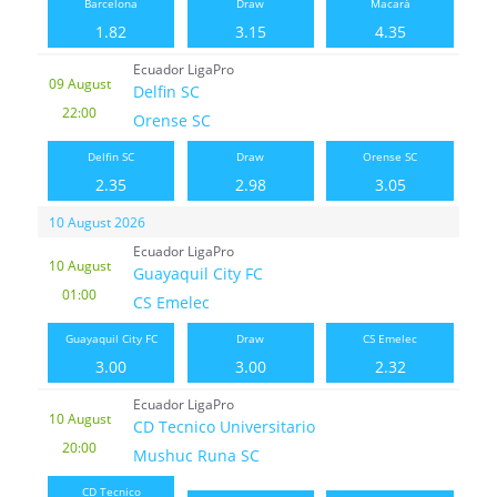
Barcelona
Draw
Macará
1.82
3.15
4.35
Ecuador LigaPro
09 August
Delfin SC
22:00
Orense SC
Delfin SC
Draw
Orense SC
2.35
2.98
3.05
10 August 2026
Ecuador LigaPro
10 August
Guayaquil City FC
01:00
CS Emelec
Guayaquil City FC
Draw
CS Emelec
3.00
3.00
2.32
Ecuador LigaPro
10 August
CD Tecnico Universitario
20:00
Mushuc Runa SC
CD Tecnico