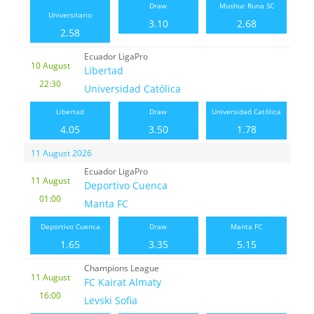
Draw
Mushuc Runa SC
Universitario
3.10
2.68
2.58
Ecuador LigaPro
10 August
Libertad
22:30
Universidad Católica
Libertad
Draw
Universidad Católica
4.05
3.50
1.78
11 August 2026
Ecuador LigaPro
11 August
Deportivo Cuenca
01:00
Manta FC
Deportivo Cuenca
Draw
Manta FC
1.65
3.35
5.15
Champions League
11 August
FC Kairat Almaty
16:00
Levski Sofia