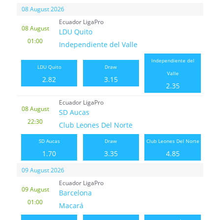
08 August 2026
Ecuador LigaPro
08 August
LDU Quito
01:00
Independiente del Valle
Independiente del
LDU Quito
Draw
Valle
2.82
3.15
2.35
Ecuador LigaPro
08 August
SD Aucas
22:30
Club Leones Del Norte
SD Aucas
Draw
Club Leones Del Norte
1.70
3.35
4.85
09 August 2026
Ecuador LigaPro
09 August
Barcelona
01:00
Macará