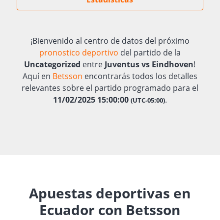
¡Bienvenido al centro de datos del próximo
pronostico deportivo
del partido de la
Uncategorized
entre
Juventus vs Eindhoven
!
Aquí en
Betsson
encontrarás todos los detalles
relevantes sobre el partido programado para el
11/02/2025 15:00:00
.
(UTC-05:00)
Apuestas deportivas en
Ecuador con Betsson