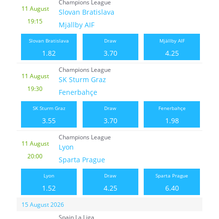
Champions League
11 August
Slovan Bratislava
19:15
Mjällby AIF
Slovan Bratislava
Draw
Mjällby AIF
1.82
3.70
4.25
Champions League
11 August
SK Sturm Graz
19:30
Fenerbahçe
SK Sturm Graz
Draw
Fenerbahçe
3.55
3.70
1.98
Champions League
11 August
Lyon
20:00
Sparta Prague
Lyon
Draw
Sparta Prague
1.52
4.25
6.40
15 August 2026
Spain La Liga