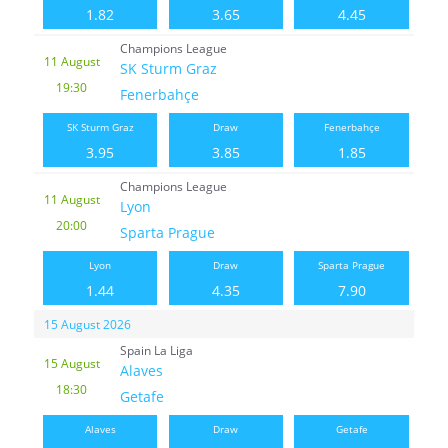
1.82
3.65
4.45
Champions League
11 August
SK Sturm Graz
19:30
Fenerbahçe
SK Sturm Graz
Draw
Fenerbahçe
3.95
3.85
1.85
Champions League
11 August
Lyon
20:00
Sparta Prague
Lyon
Draw
Sparta Prague
1.44
4.35
7.90
15 August 2026
Spain La Liga
15 August
Alaves
18:30
Getafe
Alaves
Draw
Getafe