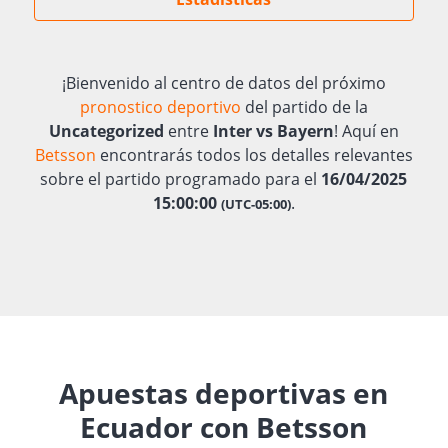
¡Bienvenido al centro de datos del próximo
pronostico deportivo
del partido de la
Uncategorized
entre
Inter vs Bayern
! Aquí en
Betsson
encontrarás todos los detalles relevantes
sobre el partido programado para el
16/04/2025
15:00:00
.
(UTC-05:00)
Apuestas deportivas en
Ecuador con Betsson