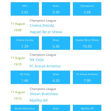
NEC
Draw
Olympiacos
2.62
3.30
2.68
Champions League
11 August
Crvena Zvezda
19:00
Hapoel Be er Sheva
Crvena Zvezda
Draw
Hapoel Be er Sheva
1.29
5.30
10.50
Champions League
11 August
NK Celje
19:15
FC Ararat-Armenia
NK Celje
Draw
FC Ararat-Armenia
1.46
4.20
7.90
Champions League
11 August
Slovan Bratislava
19:15
Mjällby AIF
Slovan Bratislava
Draw
Mjällby AIF