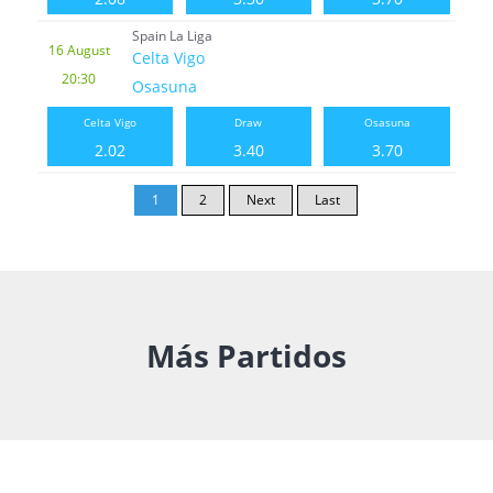
Spain La Liga
16 August
Celta Vigo
20:30
Osasuna
Celta Vigo
Draw
Osasuna
2.02
3.40
3.70
1
2
Next
Last
Más Partidos