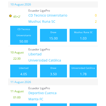
10 August 2026
Ecuador LigaPro
CD Tecnico Universitario
0
45+2'
Mushuc Runa SC
2
CD Tecnico
Draw
Mushuc Runa SC
Universitario
15.00
1.03
50.00
Ecuador LigaPro
10 August
Libertad
22:30
Universidad Católica
Libertad
Draw
Universidad Católica
4.05
3.50
1.78
11 August 2026
Ecuador LigaPro
11 August
Deportivo Cuenca
01:00
Manta FC