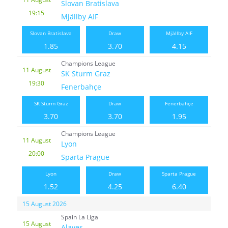
Slovan Bratislava
19:15
Mjällby AIF
Slovan Bratislava
Draw
Mjällby AIF
1.85
3.70
4.15
Champions League
11 August
SK Sturm Graz
19:30
Fenerbahçe
SK Sturm Graz
Draw
Fenerbahçe
3.70
3.70
1.95
Champions League
11 August
Lyon
20:00
Sparta Prague
Lyon
Draw
Sparta Prague
1.52
4.25
6.40
15 August 2026
Spain La Liga
15 August
Alaves