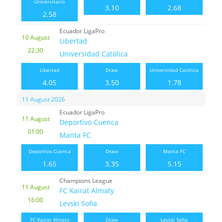
Universitario
3.10
2.68
2.58
Ecuador LigaPro
10 August
Libertad
22:30
Universidad Católica
Libertad
Draw
Universidad Católica
4.05
3.50
1.78
11 August 2026
Ecuador LigaPro
11 August
Deportivo Cuenca
01:00
Manta FC
Deportivo Cuenca
Draw
Manta FC
1.65
3.35
5.15
Champions League
11 August
FC Kairat Almaty
16:00
Levski Sofia
FC Kairat Almaty
Draw
Levski Sofia