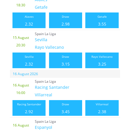
18:30
Getafe
Alaves
Draw
Getafe
2.32
2.98
3.55
Spain La Liga
15 August
Sevilla
20:30
Rayo Vallecano
Sevilla
Draw
Rayo Vallecano
2.32
3.15
3.25
16 August 2026
Spain La Liga
16 August
Racing Santander
16:00
Villarreal
Racing Santander
Draw
Villarreal
2.92
3.45
2.38
Spain La Liga
16 August
Espanyol