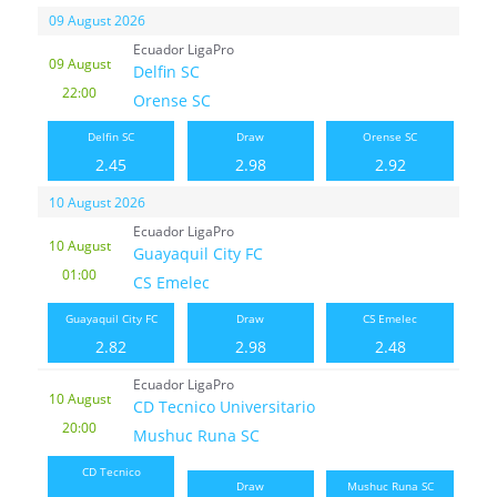
09 August 2026
Ecuador LigaPro
09 August
Delfin SC
22:00
Orense SC
Delfin SC
Draw
Orense SC
2.45
2.98
2.92
10 August 2026
Ecuador LigaPro
10 August
Guayaquil City FC
01:00
CS Emelec
Guayaquil City FC
Draw
CS Emelec
2.82
2.98
2.48
Ecuador LigaPro
10 August
CD Tecnico Universitario
20:00
Mushuc Runa SC
CD Tecnico
Draw
Mushuc Runa SC