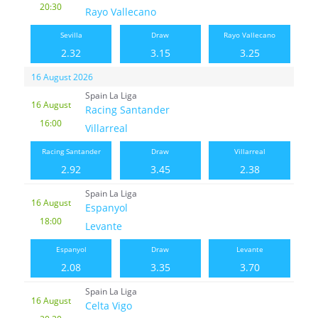
20:30
Rayo Vallecano
Sevilla
Draw
Rayo Vallecano
2.32
3.15
3.25
16 August 2026
Spain La Liga
16 August
Racing Santander
16:00
Villarreal
Racing Santander
Draw
Villarreal
2.92
3.45
2.38
Spain La Liga
16 August
Espanyol
18:00
Levante
Espanyol
Draw
Levante
2.08
3.35
3.70
Spain La Liga
16 August
Celta Vigo