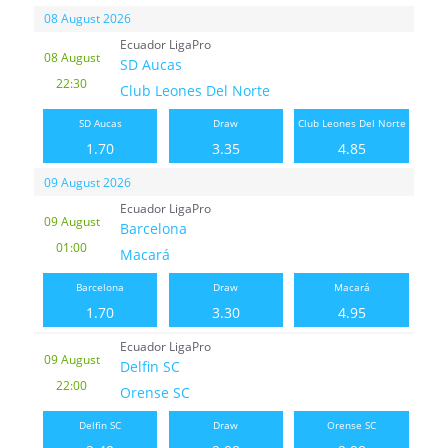
08 August 2026
Ecuador LigaPro
08 August
SD Aucas
22:30
Club Leones Del Norte
SD Aucas
Draw
Club Leones Del Norte
1.70
3.35
4.85
09 August 2026
Ecuador LigaPro
09 August
Barcelona
01:00
Macará
Barcelona
Draw
Macará
1.70
3.30
4.95
Ecuador LigaPro
09 August
Delfin SC
22:00
Orense SC
Delfin SC
Draw
Orense SC