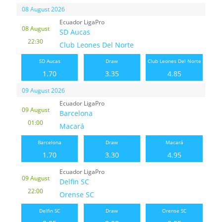
08 August 2026
Ecuador LigaPro
08 August
SD Aucas
22:30
Club Leones Del Norte
SD Aucas
Draw
Club Leones Del Norte
1.70
3.35
4.85
09 August 2026
Ecuador LigaPro
09 August
Barcelona
01:00
Macará
Barcelona
Draw
Macará
1.70
3.30
4.95
Ecuador LigaPro
09 August
Delfin SC
22:00
Orense SC
Delfin SC
Draw
Orense SC