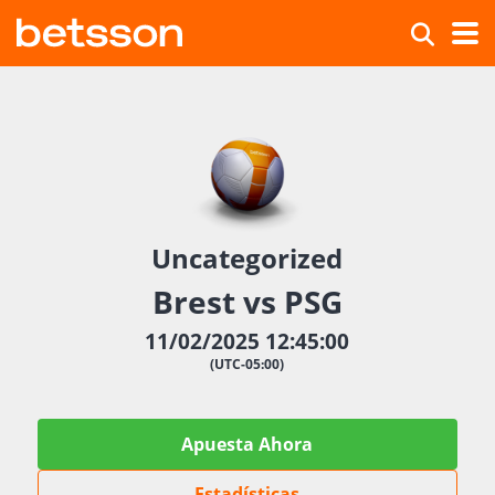
Uncategorized
Brest vs PSG
11/02/2025 12:45:00
(UTC-05:00)
Apuesta Ahora
Estadísticas