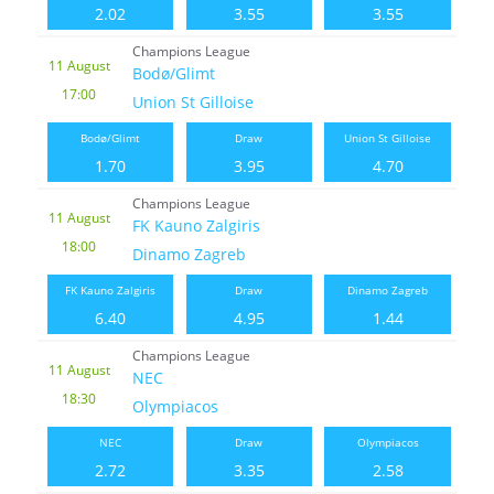
2.02
3.55
3.55
Champions League
11 August
Bodø/Glimt
17:00
Union St Gilloise
Bodø/Glimt
Draw
Union St Gilloise
1.70
3.95
4.70
Champions League
11 August
FK Kauno Zalgiris
18:00
Dinamo Zagreb
FK Kauno Zalgiris
Draw
Dinamo Zagreb
6.40
4.95
1.44
Champions League
11 August
NEC
18:30
Olympiacos
NEC
Draw
Olympiacos
2.72
3.35
2.58