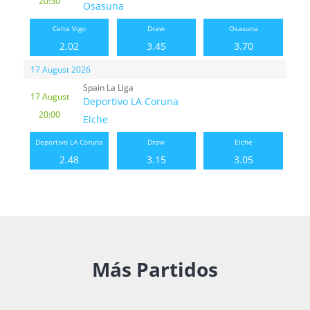
20:30
Osasuna
Celta Vigo
Draw
Osasuna
2.02
3.45
3.70
17 August 2026
Spain La Liga
17 August
Deportivo LA Coruna
20:00
Elche
Deportivo LA Coruna
Draw
Elche
2.48
3.15
3.05
Más Partidos