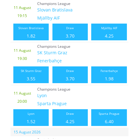
Champions League
11 August
Slovan Bratislava
19:15
Mjällby AIF
Slovan Bratislava
Draw
Mjällby AIF
1.82
3.70
4.25
Champions League
11 August
SK Sturm Graz
19:30
Fenerbahçe
SK Sturm Graz
Draw
Fenerbahçe
3.55
3.70
1.98
Champions League
11 August
Lyon
20:00
Sparta Prague
Lyon
Draw
Sparta Prague
1.52
4.25
6.40
15 August 2026