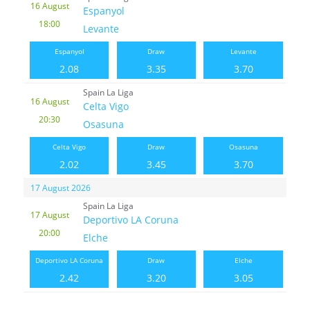
16 August
Espanyol
18:00
Levante
Espanyol
Draw
Levante
2.08
3.35
3.70
Spain La Liga
16 August
Celta Vigo
20:30
Osasuna
Celta Vigo
Draw
Osasuna
2.02
3.45
3.70
17 August 2026
Spain La Liga
17 August
Deportivo LA Coruna
20:00
Elche
Deportivo LA Coruna
Draw
Elche
2.42
3.20
3.05