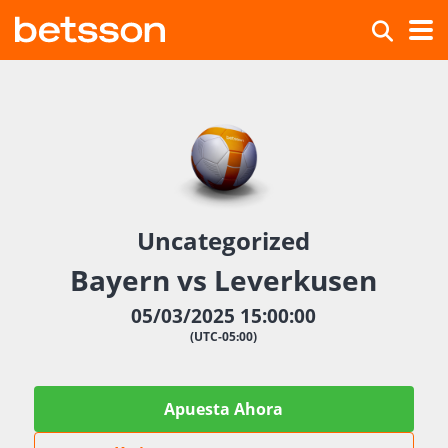
Uncategorized
Bayern vs Leverkusen
05/03/2025 15:00:00
(UTC-05:00)
Apuesta Ahora