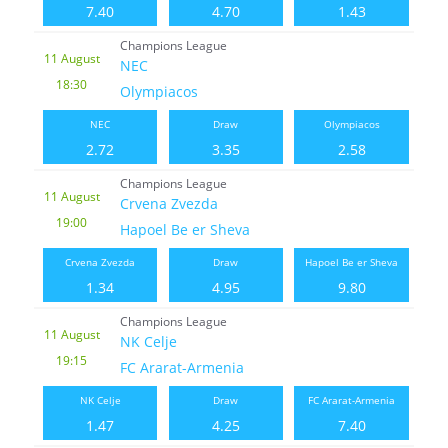
7.40
4.70
1.43
Champions League
11 August
NEC
18:30
Olympiacos
NEC
Draw
Olympiacos
2.72
3.35
2.58
Champions League
11 August
Crvena Zvezda
19:00
Hapoel Be er Sheva
Crvena Zvezda
Draw
Hapoel Be er Sheva
1.34
4.95
9.80
Champions League
11 August
NK Celje
19:15
FC Ararat-Armenia
NK Celje
Draw
FC Ararat-Armenia
1.47
4.25
7.40