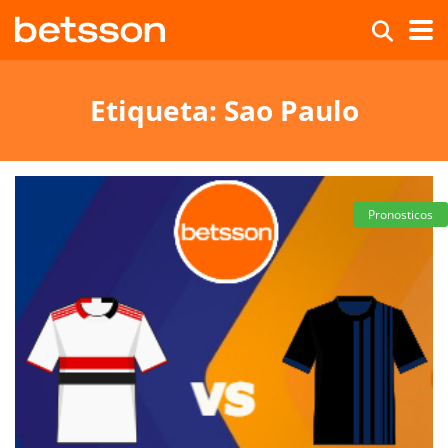
Etiqueta:
Sao Paulo
Pronosticos