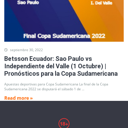
septiembre 30, 2022
Betsson Ecuador: Sao Paulo vs
Independiente del Valle (1 Octubre) |
Pronósticos para la Copa Sudamericana
Apuestas deportivas para Copa Sudamericana La final de la Copa
Sudamericana 2022 se disputará el sábado 1 de ...
Read more »