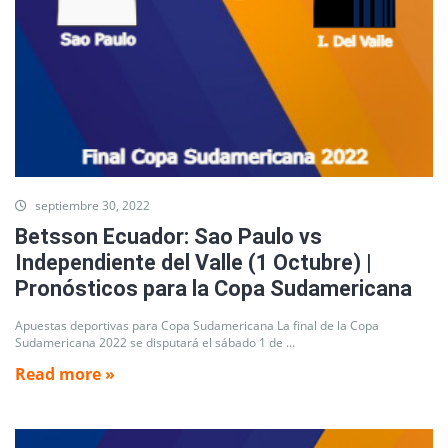
septiembre 30, 2022
Betsson Ecuador: Sao Paulo vs
Independiente del Valle (1 Octubre) |
Pronósticos para la Copa Sudamericana
Apuestas deportivas para Copa Sudamericana La final de la Copa
Sudamericana 2022 se disputará el sábado 1 de ...
Read more »