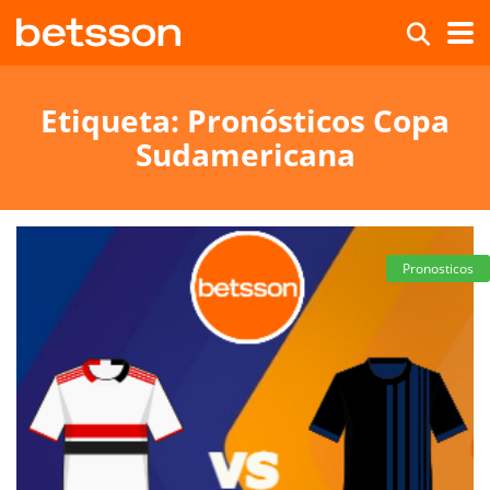
Etiqueta:
Pronósticos Copa
Sudamericana
Pronosticos