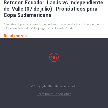
Betsson Ecuador: Lanús vs Independiente
del Valle (07 de julio) | Pronósticos para
Copa Sudamericana
Apuestas deportivas para Copa Sudamericana con Betsson Ecuador Lanús
e Independiente del Valle juegan en el Estadio Ciudad ...
Read more »
© Copyright
2026
Betsson Ecuador
Términos Y Condiciones