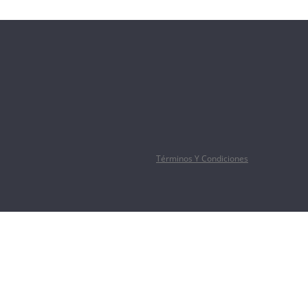
Términos Y Condiciones