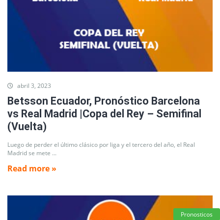
abril 3, 2023
Betsson Ecuador, Pronóstico Barcelona
vs Real Madrid |Copa del Rey – Semifinal
(Vuelta)
Luego de perder el último clásico por liga y el tercero del año, el Real
Madrid se mete ...
Read more »
Pronosticos