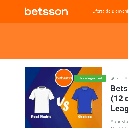
Oferta de Bienven
Uncategorized
abril 1
Bets
(12 
Lea
Apuesta