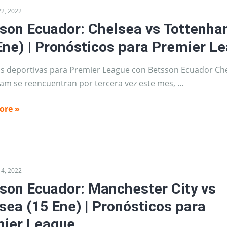
2, 2022
son Ecuador: Chelsea vs Tottenh
Ene) | Pronósticos para Premier L
s deportivas para Premier League con Betsson Ecuador Che
am se reencuentran por tercera vez este mes, ...
ore »
4, 2022
son Ecuador: Manchester City vs
sea (15 Ene) | Pronósticos para
ier League