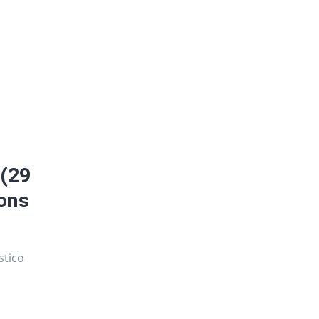
 (29
ons
stico