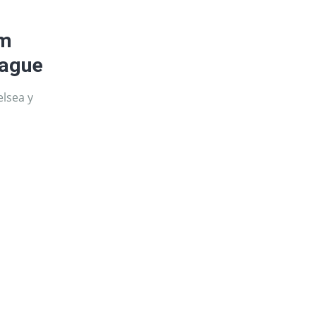
am
eague
lsea y