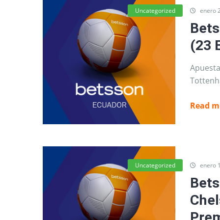
Uncategorized
enero 2
Bets
(23 
Apuesta
Tottenh
Read m
Uncategorized
enero 1
Bets
Chel
Prem