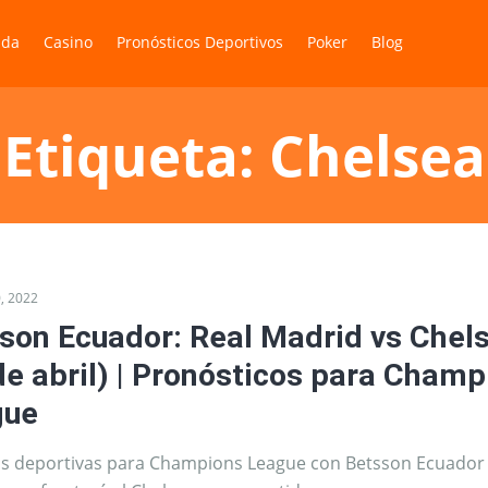
ida
Casino
Pronósticos Deportivos
Poker
Blog
Etiqueta:
Chelsea
0, 2022
son Ecuador: Real Madrid vs Chel
de abril) | Pronósticos para Champ
gue
s deportivas para Champions League con Betsson Ecuador 