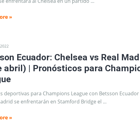
e enfrentará al Chelsea en un partido ...
ore »
, 2022
son Ecuador: Chelsea vs Real Mad
e abril) | Pronósticos para Champi
gue
s deportivas para Champions League con Betsson Ecuador
adrid se enfrentarán en Stamford Bridge el ...
ore »