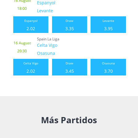
16 August
Espanyol
18:00
Levante
Espanyol
Draw
Levante
2.02
3.35
3.95
Spain La Liga
16 August
Celta Vigo
20:30
Osasuna
Celta Vigo
Draw
Osasuna
2.02
3.45
3.70
Más Partidos