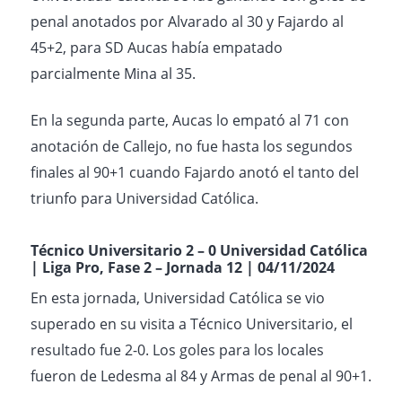
penal anotados por Alvarado al 30 y Fajardo al
45+2, para SD Aucas había empatado
parcialmente Mina al 35.
En la segunda parte, Aucas lo empató al 71 con
anotación de Callejo, no fue hasta los segundos
finales al 90+1 cuando Fajardo anotó el tanto del
triunfo para Universidad Católica.
Técnico Universitario 2 – 0 Universidad Católica
| Liga Pro, Fase 2 – Jornada 12 | 04/11/2024
En esta jornada, Universidad Católica se vio
superado en su visita a Técnico Universitario, el
resultado fue 2-0. Los goles para los locales
fueron de Ledesma al 84 y Armas de penal al 90+1.