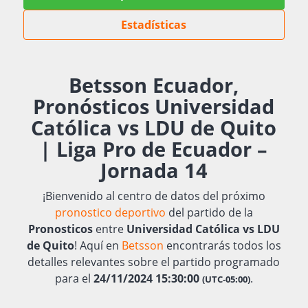
Estadísticas
Betsson Ecuador,
Pronósticos Universidad
Católica vs LDU de Quito
| Liga Pro de Ecuador –
Jornada 14
¡Bienvenido al centro de datos del próximo
pronostico deportivo
del partido de la
Pronosticos
entre
Universidad Católica vs LDU
de Quito
! Aquí en
Betsson
encontrarás todos los
detalles relevantes sobre el partido programado
para el
24/11/2024 15:30:00
.
(UTC-05:00)