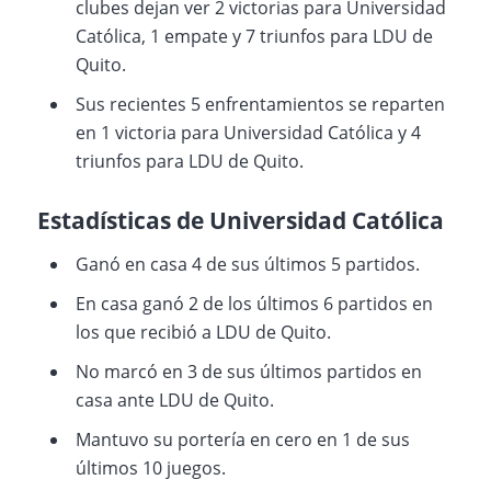
clubes dejan ver 2 victorias para Universidad
Católica, 1 empate y 7 triunfos para LDU de
Quito.
Sus recientes 5 enfrentamientos se reparten
en 1 victoria para Universidad Católica y 4
triunfos para LDU de Quito.
Estadísticas de Universidad Católica
Ganó en casa 4 de sus últimos 5 partidos.
En casa ganó 2 de los últimos 6 partidos en
los que recibió a LDU de Quito.
No marcó en 3 de sus últimos partidos en
casa ante LDU de Quito.
Mantuvo su portería en cero en 1 de sus
últimos 10 juegos.