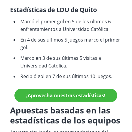
Estadísticas de LDU de Quito
Marcó el primer gol en 5 de los últimos 6
enfrentamientos a Universidad Católica.
En 4 de sus últimos 5 juegos marcó el primer
gol.
Marcó en 3 de sus últimas 5 visitas a
Universidad Católica.
Recibió gol en 7 de sus últimos 10 juegos.
¡Aprovecha nuestras estadísticas!
Apuestas basadas en las
estadísticas de los equipos