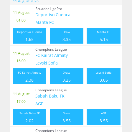
11 August 2026
Ecuador LigaPro
11 August
Deportivo Cuenca
01:00
Manta FC
Deportivo Cuenca
Draw
Manta FC
1.65
3.35
5.15
Champions League
11 August
FC Kairat Almaty
16:00
Levski Sofia
FC Kairat Almaty
Draw
Levski Sofia
2.38
3.25
3.05
Champions League
11 August
Sabah Baku FK
17:00
AGF
Sabah Baku FK
Draw
AGF
2.02
3.55
3.55
Champions League