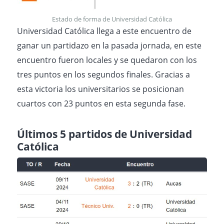
Estado de forma de Universidad Católica
Universidad Católica llega a este encuentro de
ganar un partidazo en la pasada jornada, en este
encuentro fueron locales y se quedaron con los
tres puntos en los segundos finales. Gracias a
esta victoria los universitarios se posicionan
cuartos con 23 puntos en esta segunda fase.
Últimos 5 partidos de Universidad
Católica