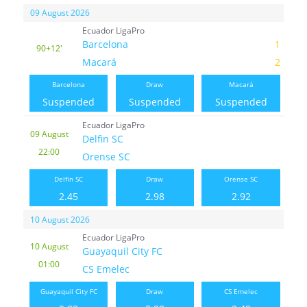
09 August 2026
Ecuador LigaPro
Barcelona
1
90+12'
Macará
2
Barcelona
Draw
Macará
Suspended
Suspended
Suspended
Ecuador LigaPro
09 August
Delfin SC
22:00
Orense SC
Delfin SC
Draw
Orense SC
2.45
2.98
2.92
10 August 2026
Ecuador LigaPro
10 August
Guayaquil City FC
01:00
CS Emelec
Guayaquil City FC
Draw
CS Emelec