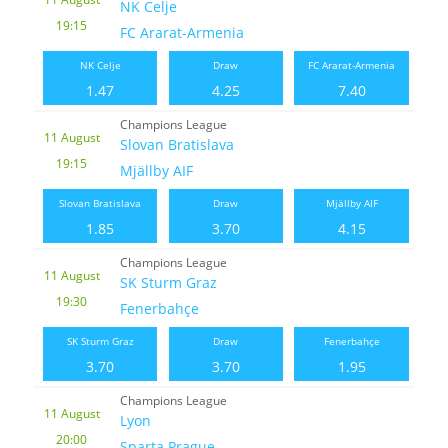
NK Celje
19:15
FC Ararat-Armenia
NK Celje
Draw
FC Ararat-Armenia
1.47
4.25
7.40
Champions League
11 August
Slovan Bratislava
19:15
Mjällby AIF
Slovan Bratislava
Draw
Mjällby AIF
1.85
3.70
4.15
Champions League
11 August
SK Sturm Graz
19:30
Fenerbahçe
SK Sturm Graz
Draw
Fenerbahçe
3.70
3.70
1.95
Champions League
11 August
Lyon
20:00
Sparta Prague