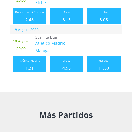
20:00
Elche
Deportivo LA Coruna
Draw
Elche
2.48
3.15
3.05
19 August 2026
Spain La Liga
19 August
Atlético Madrid
20:00
Malaga
Atlético Madrid
Draw
Malaga
1.31
4.95
11.50
Más Partidos