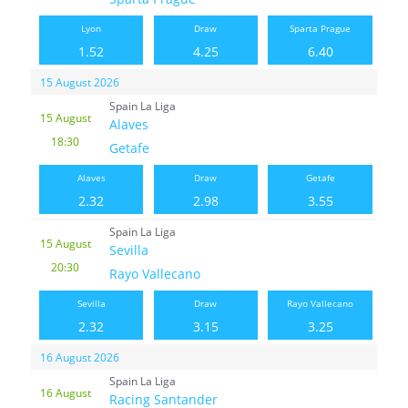
Lyon
Draw
Sparta Prague
1.52
4.25
6.40
15 August 2026
Spain La Liga
15 August
Alaves
18:30
Getafe
Alaves
Draw
Getafe
2.32
2.98
3.55
Spain La Liga
15 August
Sevilla
20:30
Rayo Vallecano
Sevilla
Draw
Rayo Vallecano
2.32
3.15
3.25
16 August 2026
Spain La Liga
16 August
Racing Santander