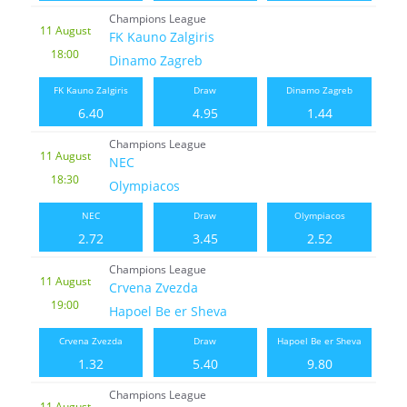
Champions League
11 August
FK Kauno Zalgiris
18:00
Dinamo Zagreb
FK Kauno Zalgiris
Draw
Dinamo Zagreb
6.40
4.95
1.44
Champions League
11 August
NEC
18:30
Olympiacos
NEC
Draw
Olympiacos
2.72
3.45
2.52
Champions League
11 August
Crvena Zvezda
19:00
Hapoel Be er Sheva
Crvena Zvezda
Draw
Hapoel Be er Sheva
1.32
5.40
9.80
Champions League
11 August