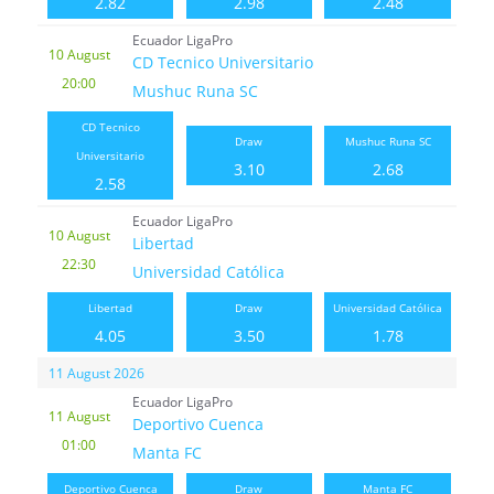
2.82
2.98
2.48
Ecuador LigaPro
10 August
CD Tecnico Universitario
20:00
Mushuc Runa SC
CD Tecnico
Draw
Mushuc Runa SC
Universitario
3.10
2.68
2.58
Ecuador LigaPro
10 August
Libertad
22:30
Universidad Católica
Libertad
Draw
Universidad Católica
4.05
3.50
1.78
11 August 2026
Ecuador LigaPro
11 August
Deportivo Cuenca
01:00
Manta FC
Deportivo Cuenca
Draw
Manta FC