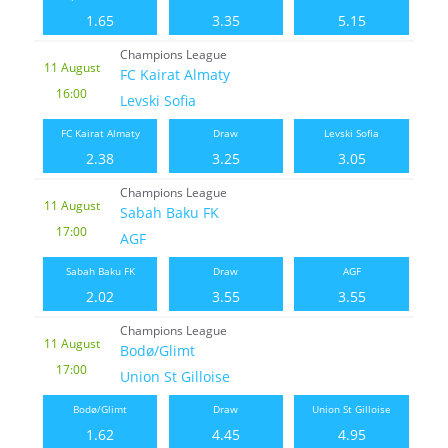
1.65
3.35
5.15
Champions League
11 August
FC Kairat Almaty
16:00
Levski Sofia
FC Kairat Almaty
Draw
Levski Sofia
2.38
3.25
3.05
Champions League
11 August
Sabah Baku FK
17:00
AGF
Sabah Baku FK
Draw
AGF
2.02
3.55
3.55
Champions League
11 August
Bodø/Glimt
17:00
Union St Gilloise
Bodø/Glimt
Draw
Union St Gilloise
1.62
4.45
4.95