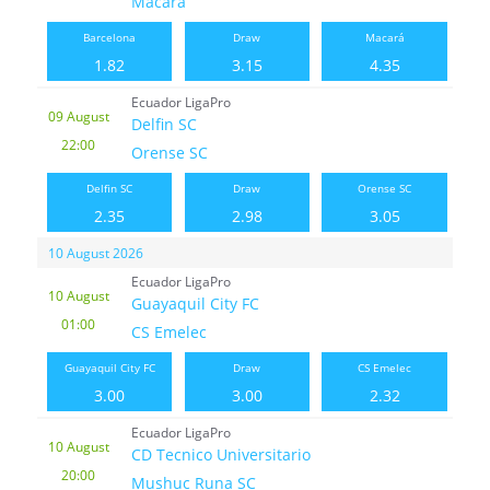
Macará
Barcelona
Draw
Macará
1.82
3.15
4.35
Ecuador LigaPro
09 August
Delfin SC
22:00
Orense SC
Delfin SC
Draw
Orense SC
2.35
2.98
3.05
10 August 2026
Ecuador LigaPro
10 August
Guayaquil City FC
01:00
CS Emelec
Guayaquil City FC
Draw
CS Emelec
3.00
3.00
2.32
Ecuador LigaPro
10 August
CD Tecnico Universitario
20:00
Mushuc Runa SC