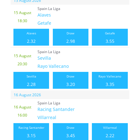
15 August 2026
Spain La Liga
15 August
Alaves
18:30
Getafe
Alaves
Draw
Getafe
2.32
2.98
3.55
Spain La Liga
15 August
Sevilla
20:30
Rayo Vallecano
Sevilla
Draw
Rayo Vallecano
2.28
3.20
3.35
16 August 2026
Spain La Liga
16 August
Racing Santander
16:00
Villarreal
Racing Santander
Draw
Villarreal
3.15
3.45
2.22