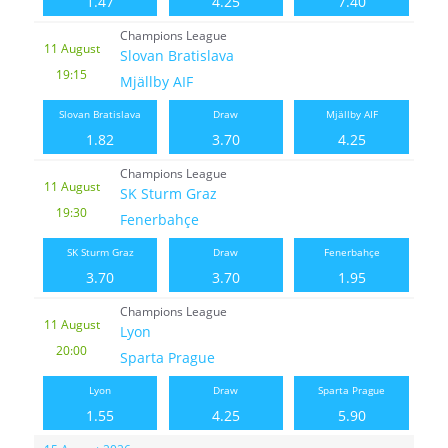
1.47
4.25
7.40
Champions League
11 August
Slovan Bratislava
19:15
Mjällby AIF
Slovan Bratislava
Draw
Mjällby AIF
1.82
3.70
4.25
Champions League
11 August
SK Sturm Graz
19:30
Fenerbahçe
SK Sturm Graz
Draw
Fenerbahçe
3.70
3.70
1.95
Champions League
11 August
Lyon
20:00
Sparta Prague
Lyon
Draw
Sparta Prague
1.55
4.25
5.90