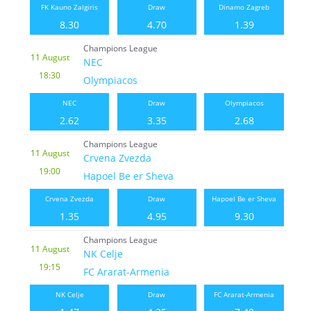
FK Kauno Zalgiris
Draw
Dinamo Zagreb
8.30
4.70
1.39
Champions League
11 August
NEC
18:30
Olympiacos
NEC
Draw
Olympiacos
2.62
3.35
2.68
Champions League
11 August
Crvena Zvezda
19:00
Hapoel Be er Sheva
Crvena Zvezda
Draw
Hapoel Be er Sheva
1.35
4.95
9.30
Champions League
11 August
NK Celje
19:15
FC Ararat-Armenia
NK Celje
Draw
FC Ararat-Armenia