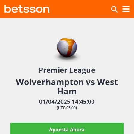
Premier League
Wolverhampton vs West
Ham
01/04/2025 14:45:00
(UTC-05:00)
Apuesta Ahora