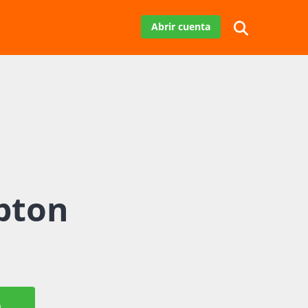
Abrir cuenta
pton
a