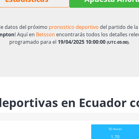
 de datos del próximo
pronostico deportivo
del partido de l
mpton
! Aquí en
Betsson
encontrarás todos los detalles rele
programado para el
19/04/2025 10:00:00
.
(UTC-05:00)
deportivas en Ecuador c
SD Aucas
1.70