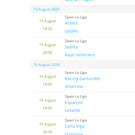
15 August 2026
Spain La Liga
15 August
Alaves
18:30
Getafe
Spain La Liga
15 August
Sevilla
20:30
Rayo Vallecano
16 August 2026
Spain La Liga
16 August
Racing Santander
16:00
Villarreal
Spain La Liga
16 August
Espanyol
18:00
Levante
Spain La Liga
16 August
Celta Vigo
20:30
Osasuna