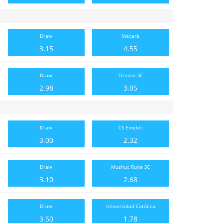
Draw
Macará
3.15
4.55
Draw
Orense SC
2.98
3.05
Draw
CS Emelec
3.00
2.32
Draw
Mushuc Runa SC
3.10
2.68
Draw
Universidad Católica
3.50
1.78