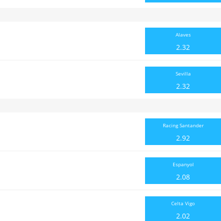
Alaves
2.32
Sevilla
2.32
Racing Santander
2.92
Espanyol
2.08
Celta Vigo
2.02