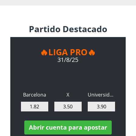
Partido Destacado
🔥LIGA PRO🔥
31/8/25
Barcelona
X
Universidad Catolica
1.82
3.50
3.90
Abrir cuenta para apostar