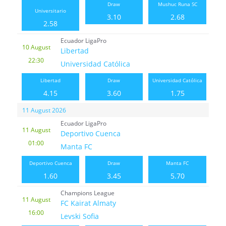
Draw
Mushuc Runa SC
Universitario
3.10
2.68
2.58
Ecuador LigaPro
10 August
Libertad
22:30
Universidad Católica
Libertad
Draw
Universidad Católica
4.15
3.60
1.75
11 August 2026
Ecuador LigaPro
11 August
Deportivo Cuenca
01:00
Manta FC
Deportivo Cuenca
Draw
Manta FC
1.60
3.45
5.70
Champions League
11 August
FC Kairat Almaty
16:00
Levski Sofia