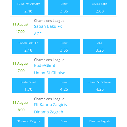
FC Kairat Almaty
Draw
Levski Sofia
2.48
3.35
2.88
Champions League
11 August
Sabah Baku FK
17:00
AGF
Sabah Baku FK
Draw
AGF
2.18
3.55
3.25
Champions League
11 August
Bodø/Glimt
17:00
Union St Gilloise
Bodø/Glimt
Draw
Union St Gilloise
1.70
4.25
4.25
Champions League
11 August
FK Kauno Zalgiris
18:00
Dinamo Zagreb
FK Kauno Zalgiris
Draw
Dinamo Zagreb