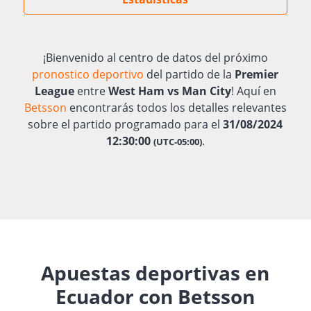
¡Bienvenido al centro de datos del próximo
pronostico deportivo
del partido de la
Premier
League
entre
West Ham vs Man City
! Aquí en
Betsson
encontrarás todos los detalles relevantes
sobre el partido programado para el
31/08/2024
12:30:00
.
(UTC-05:00)
Apuestas deportivas en
Ecuador con Betsson