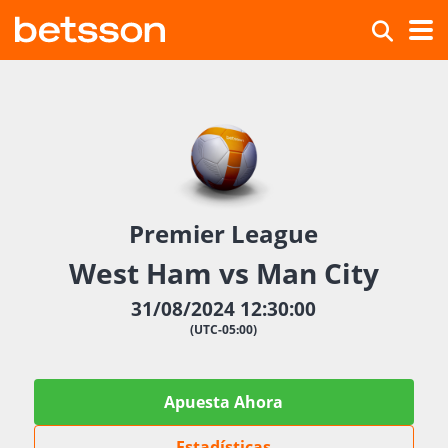
Premier League
West Ham vs Man City
31/08/2024 12:30:00
(UTC-05:00)
Apuesta Ahora
Estadísticas