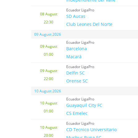
Ecuador LigaPro
08 August
SD Aucas
22:30
Club Leones Del Norte
09 August 2026
Ecuador LigaPro
09 August
Barcelona
01:00
Macará
Ecuador LigaPro
09 August
Delfin SC
22:00
Orense SC
10 August 2026
Ecuador LigaPro
10 August
Guayaquil City FC
01:00
CS Emelec
Ecuador LigaPro
10 August
CD Tecnico Universitario
20:00
Mushuc Runa SC