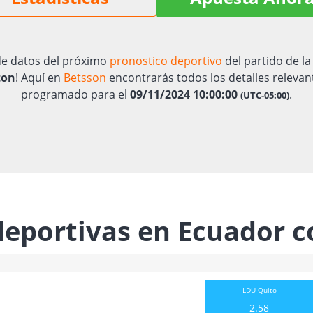
 de datos del próximo
pronostico deportivo
del partido de l
ton
! Aquí en
Betsson
encontrarás todos los detalles relevan
programado para el
09/11/2024 10:00:00
.
(UTC-05:00)
deportivas en Ecuador c
LDU Quito
2.58