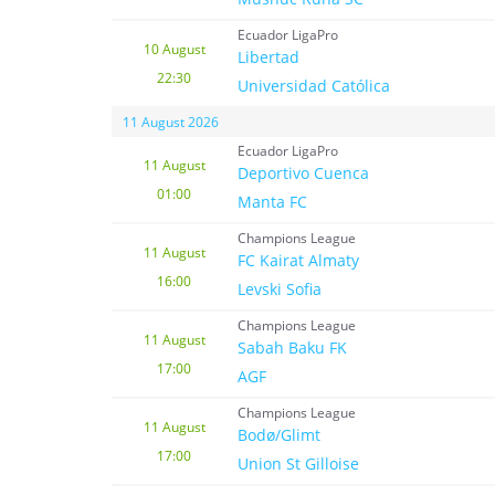
Ecuador LigaPro
10 August
Libertad
22:30
Universidad Católica
11 August 2026
Ecuador LigaPro
11 August
Deportivo Cuenca
01:00
Manta FC
Champions League
11 August
FC Kairat Almaty
16:00
Levski Sofia
Champions League
11 August
Sabah Baku FK
17:00
AGF
Champions League
11 August
Bodø/Glimt
17:00
Union St Gilloise