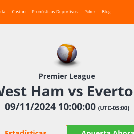
ida
Casino
Pronósticos Deportivos
Poker
Blog
Premier League
est Ham vs Evert
09/11/2024 10:00:00
(UTC-05:00)
Estadísticas
Apuesta Ahor