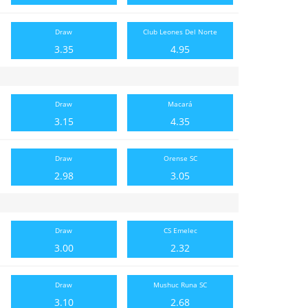
Draw
Club Leones Del Norte
3.35
4.95
Draw
Macará
3.15
4.35
Draw
Orense SC
2.98
3.05
Draw
CS Emelec
3.00
2.32
Draw
Mushuc Runa SC
3.10
2.68