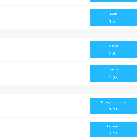
Lyon
1.55
Alaves
2.32
Sevilla
2.28
Racing Santander
3.05
Espanyol
2.08