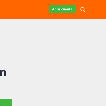
Abrir cuenta
on
a