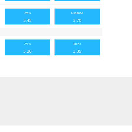
Draw
Osasuna
3.45
3.70
Draw
Elche
3.20
3.05