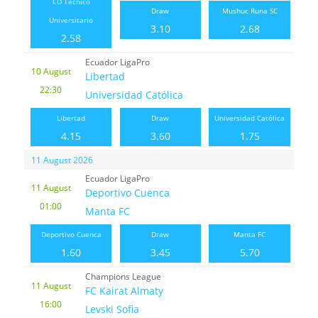
CD Tecnico
Draw
Mushuc Runa SC
Universitario
3.10
2.68
2.58
Ecuador LigaPro
10 August
Libertad
22:30
Universidad Católica
Libertad
Draw
Universidad Católica
4.15
3.60
1.75
11 August 2026
Ecuador LigaPro
11 August
Deportivo Cuenca
01:00
Manta FC
Deportivo Cuenca
Draw
Manta FC
1.60
3.45
5.70
Champions League
11 August
FC Kairat Almaty
16:00
Levski Sofia