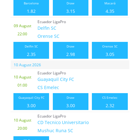
Barcelona
Draw
Macará
1.82
3.15
4.35
Ecuador LigaPro
09 August
Delfin SC
22:00
Orense SC
Delfin SC
Draw
Orense SC
2.35
2.98
3.05
10 August 2026
Ecuador LigaPro
10 August
Guayaquil City FC
01:00
CS Emelec
Guayaquil City FC
Draw
CS Emelec
3.00
3.00
2.32
Ecuador LigaPro
10 August
CD Tecnico Universitario
20:00
Mushuc Runa SC