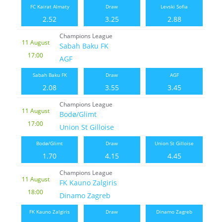
FC Kairat Almaty
Draw
Levski Sofia
2.52
3.25
2.88
Champions League
11 August
Sabah Baku FK
17:00
AGF
Sabah Baku FK
Draw
AGF
2.08
3.55
3.45
Champions League
11 August
Bodø/Glimt
17:00
Union St Gilloise
Bodø/Glimt
Draw
Union St Gilloise
1.70
4.15
4.45
Champions League
11 August
FK Kauno Zalgiris
18:00
Dinamo Zagreb
FK Kauno Zalgiris
Draw
Dinamo Zagreb