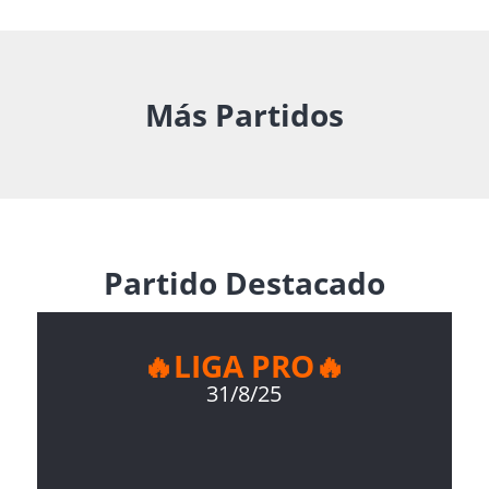
Más Partidos
Partido Destacado
🔥LIGA PRO🔥
31/8/25