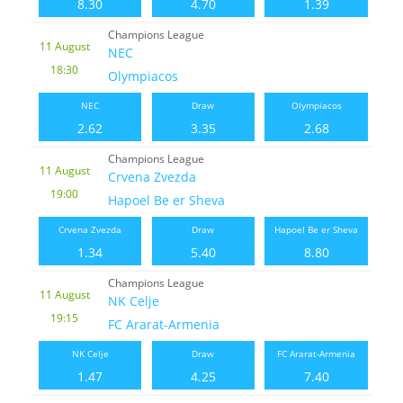
8.30
4.70
1.39
Champions League
11 August
NEC
18:30
Olympiacos
NEC
Draw
Olympiacos
2.62
3.35
2.68
Champions League
11 August
Crvena Zvezda
19:00
Hapoel Be er Sheva
Crvena Zvezda
Draw
Hapoel Be er Sheva
1.34
5.40
8.80
Champions League
11 August
NK Celje
19:15
FC Ararat-Armenia
NK Celje
Draw
FC Ararat-Armenia
1.47
4.25
7.40