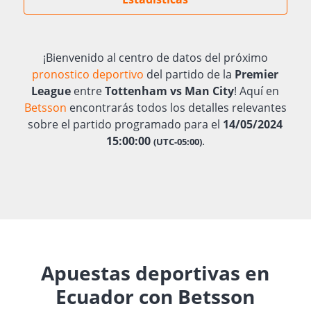
¡Bienvenido al centro de datos del próximo
pronostico deportivo
del partido de la
Premier
League
entre
Tottenham vs Man City
! Aquí en
Betsson
encontrarás todos los detalles relevantes
sobre el partido programado para el
14/05/2024
15:00:00
.
(UTC-05:00)
Apuestas deportivas en
Ecuador con Betsson