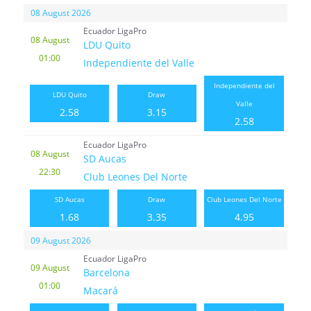
08 August 2026
Ecuador LigaPro
08 August
LDU Quito
01:00
Independiente del Valle
Independiente del
LDU Quito
Draw
Valle
2.58
3.15
2.58
Ecuador LigaPro
08 August
SD Aucas
22:30
Club Leones Del Norte
SD Aucas
Draw
Club Leones Del Norte
1.68
3.35
4.95
09 August 2026
Ecuador LigaPro
09 August
Barcelona
01:00
Macará