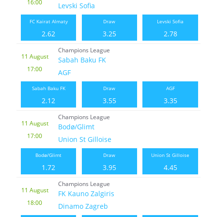
16:00
Levski Sofia
FC Kairat Almaty
Draw
Levski Sofia
2.62
3.25
2.78
Champions League
11 August
Sabah Baku FK
17:00
AGF
Sabah Baku FK
Draw
AGF
2.12
3.55
3.35
Champions League
11 August
Bodø/Glimt
17:00
Union St Gilloise
Bodø/Glimt
Draw
Union St Gilloise
1.72
3.95
4.45
Champions League
11 August
FK Kauno Zalgiris
18:00
Dinamo Zagreb