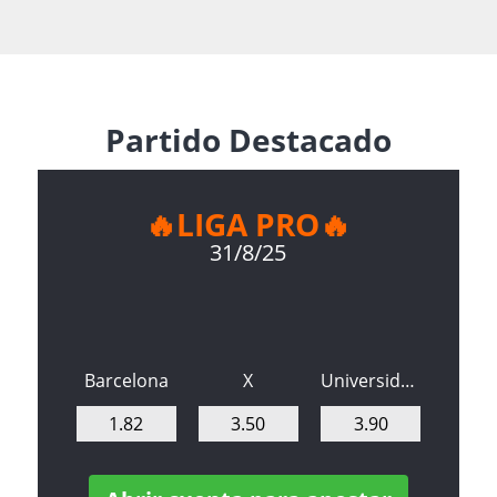
Partido Destacado
🔥LIGA PRO🔥
31/8/25
Barcelona
X
Universidad Catolica
1.82
3.50
3.90