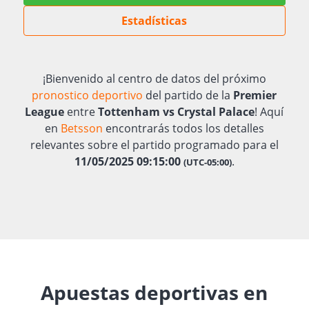
Estadísticas
¡Bienvenido al centro de datos del próximo
pronostico deportivo
del partido de la
Premier
League
entre
Tottenham vs Crystal Palace
! Aquí
en
Betsson
encontrarás todos los detalles
relevantes sobre el partido programado para el
11/05/2025 09:15:00
.
(UTC-05:00)
Apuestas deportivas en