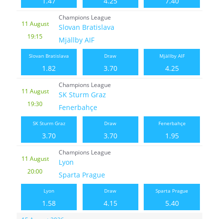
1.47
4.25
7.40
Champions League
11 August
Slovan Bratislava
19:15
Mjällby AIF
Slovan Bratislava
Draw
Mjällby AIF
1.82
3.70
4.25
Champions League
11 August
SK Sturm Graz
19:30
Fenerbahçe
SK Sturm Graz
Draw
Fenerbahçe
3.70
3.70
1.95
Champions League
11 August
Lyon
20:00
Sparta Prague
Lyon
Draw
Sparta Prague
1.58
4.15
5.40