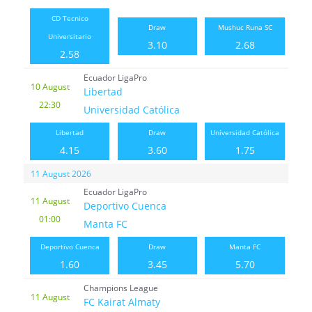
CD Tecnico
Draw
Mushuc Runa SC
Universitario
3.10
2.68
2.58
Ecuador LigaPro
10 August
Libertad
22:30
Universidad Católica
Libertad
Draw
Universidad Católica
4.15
3.60
1.75
11 August 2026
Ecuador LigaPro
11 August
Deportivo Cuenca
01:00
Manta FC
Deportivo Cuenca
Draw
Manta FC
1.60
3.45
5.70
Champions League
11 August
FC Kairat Almaty