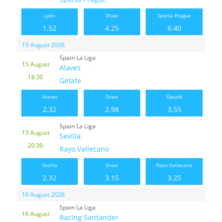
Lyon
Draw
Sparta Prague
1.52
4.25
6.40
15 August 2026
Spain La Liga
15 August
Alaves
18:30
Getafe
Alaves
Draw
Getafe
2.32
2.98
3.55
Spain La Liga
15 August
Sevilla
20:30
Rayo Vallecano
Sevilla
Draw
Rayo Vallecano
2.32
3.15
3.25
16 August 2026
Spain La Liga
16 August
Racing Santander