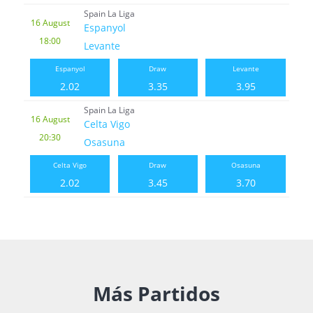
Spain La Liga
16 August
Espanyol
18:00
Levante
Espanyol
Draw
Levante
2.02
3.35
3.95
Spain La Liga
16 August
Celta Vigo
20:30
Osasuna
Celta Vigo
Draw
Osasuna
2.02
3.45
3.70
Más Partidos