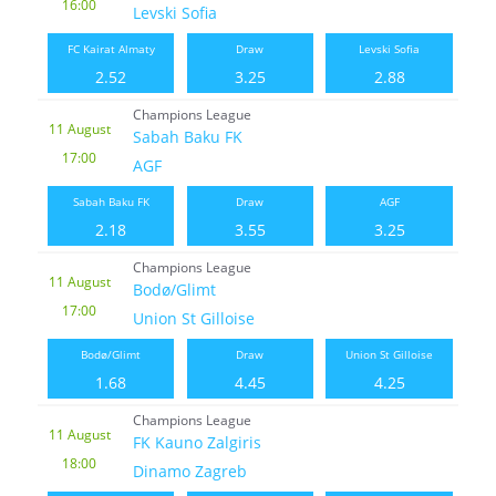
16:00
Levski Sofia
FC Kairat Almaty
Draw
Levski Sofia
2.52
3.25
2.88
Champions League
11 August
Sabah Baku FK
17:00
AGF
Sabah Baku FK
Draw
AGF
2.18
3.55
3.25
Champions League
11 August
Bodø/Glimt
17:00
Union St Gilloise
Bodø/Glimt
Draw
Union St Gilloise
1.68
4.45
4.25
Champions League
11 August
FK Kauno Zalgiris
18:00
Dinamo Zagreb