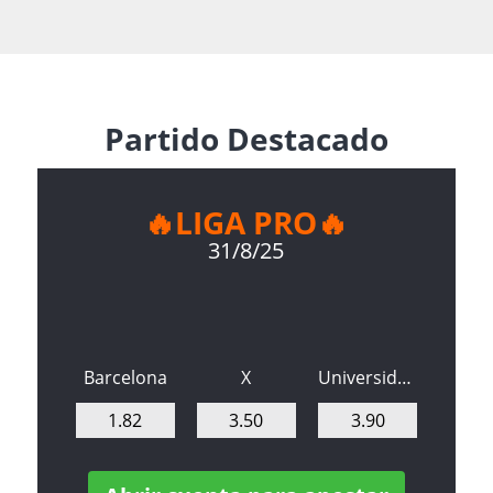
Partido Destacado
🔥LIGA PRO🔥
31/8/25
Barcelona
X
Universidad Catolica
1.82
3.50
3.90