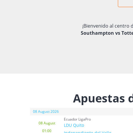
¡Bienvenido al centro
Southampton vs Tot
Apuestas 
08 August 2026
Ecuador LigaPro
08 August
LDU Quito
01:00
Independiente del Valle