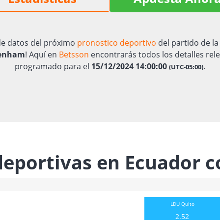
 de datos del próximo
pronostico deportivo
del partido de l
tenham
! Aquí en
Betsson
encontrarás todos los detalles rel
programado para el
15/12/2024 14:00:00
.
(UTC-05:00)
deportivas en Ecuador c
LDU Quito
2.52