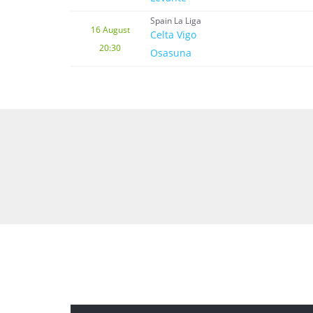
Spain La Liga
16 August
Celta Vigo
20:30
Osasuna