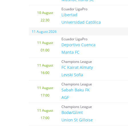
Ecuador LigaPro
10 August
Libertad
22:30
Universidad Católica
11 August 2026
Ecuador LigaPro
11 August
Deportivo Cuenca
01:00
Manta FC
Champions League
11 August
FC Kairat Almaty
16:00
Levski Sofia
Champions League
11 August
Sabah Baku FK
17:00
AGF
Champions League
11 August
Bodø/Glimt
17:00
Union St Gilloise