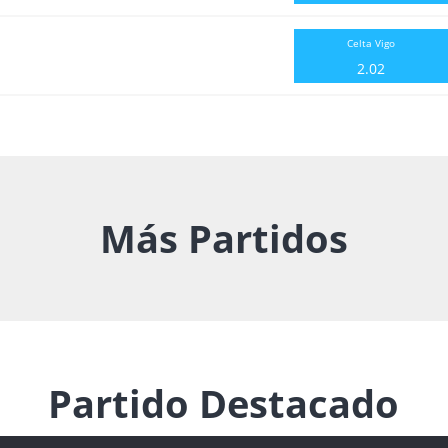
Celta Vigo
2.02
Más Partidos
Partido Destacado