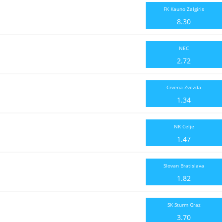
FK Kauno Zalgiris
8.30
NEC
2.72
Crvena Zvezda
1.34
NK Celje
1.47
Slovan Bratislava
1.82
SK Sturm Graz
3.70