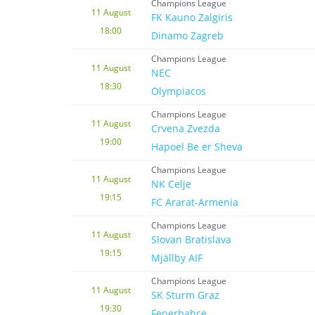
Champions League
11 August
FK Kauno Zalgiris
18:00
Dinamo Zagreb
Champions League
11 August
NEC
18:30
Olympiacos
Champions League
11 August
Crvena Zvezda
19:00
Hapoel Be er Sheva
Champions League
11 August
NK Celje
19:15
FC Ararat-Armenia
Champions League
11 August
Slovan Bratislava
19:15
Mjällby AIF
Champions League
11 August
SK Sturm Graz
19:30
Fenerbahçe