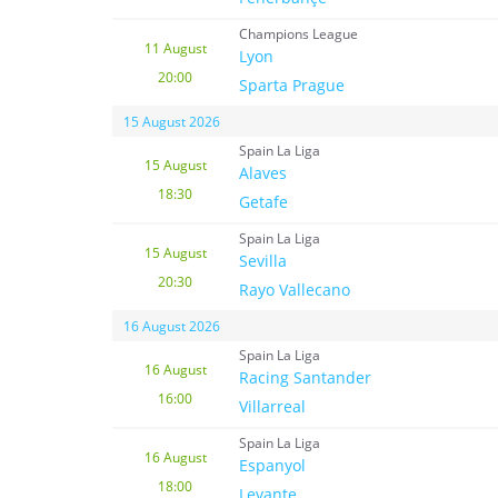
Champions League
11 August
Lyon
20:00
Sparta Prague
15 August 2026
Spain La Liga
15 August
Alaves
18:30
Getafe
Spain La Liga
15 August
Sevilla
20:30
Rayo Vallecano
16 August 2026
Spain La Liga
16 August
Racing Santander
16:00
Villarreal
Spain La Liga
16 August
Espanyol
18:00
Levante