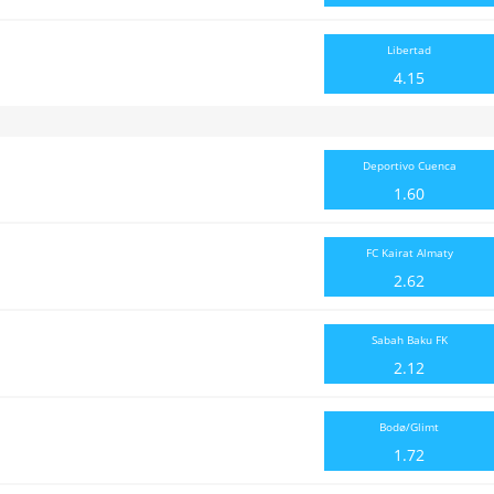
Libertad
4.15
Deportivo Cuenca
1.60
FC Kairat Almaty
2.62
Sabah Baku FK
2.12
Bodø/Glimt
1.72