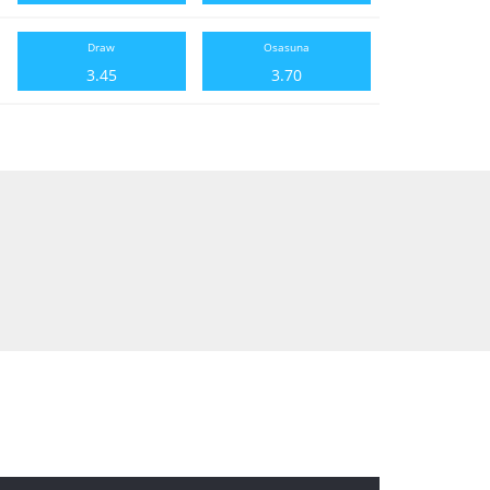
Draw
Osasuna
3.45
3.70