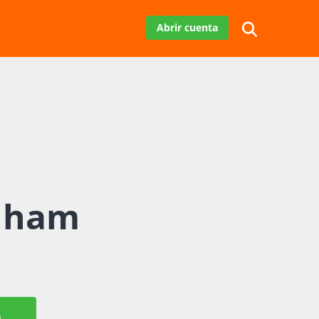
Abrir cuenta
enham
a