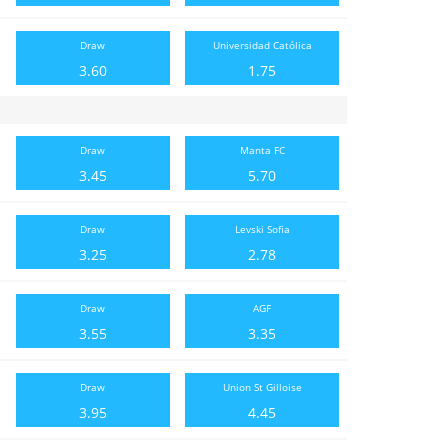
Draw
Universidad Católica
3.60
1.75
Draw
Manta FC
3.45
5.70
Draw
Levski Sofia
3.25
2.78
Draw
AGF
3.55
3.35
Draw
Union St Gilloise
3.95
4.45