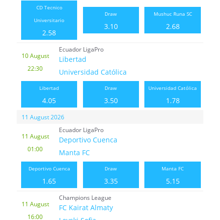
CD Tecnico
Draw
Mushuc Runa SC
Universitario
3.10
2.68
2.58
Ecuador LigaPro
10 August
Libertad
22:30
Universidad Católica
Libertad
Draw
Universidad Católica
4.05
3.50
1.78
11 August 2026
Ecuador LigaPro
11 August
Deportivo Cuenca
01:00
Manta FC
Deportivo Cuenca
Draw
Manta FC
1.65
3.35
5.15
Champions League
11 August
FC Kairat Almaty
16:00