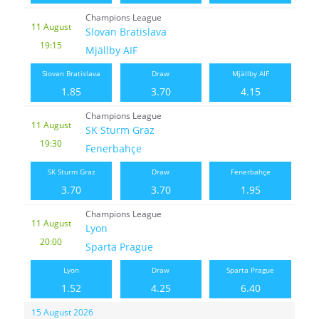
Champions League
11 August
Slovan Bratislava
19:15
Mjällby AIF
Slovan Bratislava
Draw
Mjällby AIF
1.85
3.70
4.15
Champions League
11 August
SK Sturm Graz
19:30
Fenerbahçe
SK Sturm Graz
Draw
Fenerbahçe
3.70
3.70
1.95
Champions League
11 August
Lyon
20:00
Sparta Prague
Lyon
Draw
Sparta Prague
1.52
4.25
6.40
15 August 2026