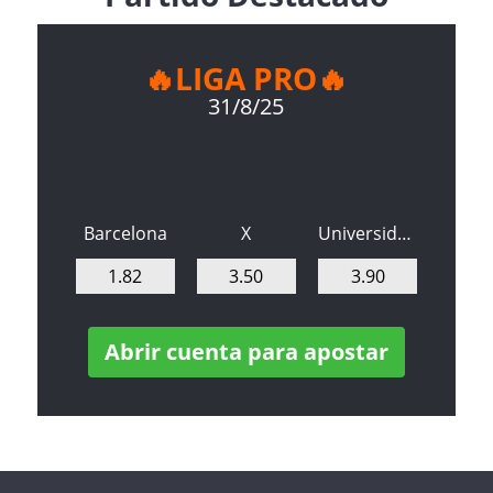
🔥LIGA PRO🔥
31/8/25
Barcelona
X
Universidad Catolica
1.82
3.50
3.90
Abrir cuenta para apostar