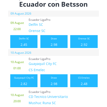
Ecuador con Betsson
09 August 2026
Ecuador LigaPro
09 August
Delfin SC
22:00
Orense SC
Delfin SC
Draw
Orense SC
2.45
2.98
2.92
10 August 2026
Ecuador LigaPro
10 August
Guayaquil City FC
01:00
CS Emelec
Guayaquil City FC
Draw
CS Emelec
2.82
2.98
2.48
Ecuador LigaPro
10 August
CD Tecnico Universitario
20:00
Mushuc Runa SC