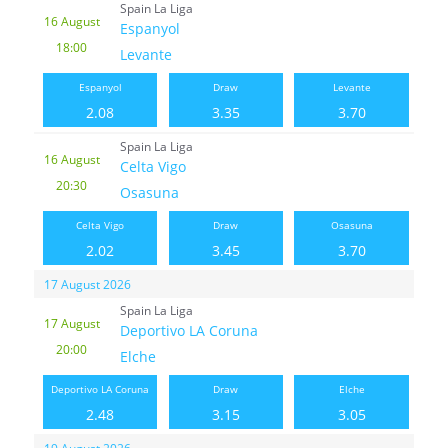
Spain La Liga
16 August
Espanyol
18:00
Levante
Espanyol
Draw
Levante
2.08
3.35
3.70
Spain La Liga
16 August
Celta Vigo
20:30
Osasuna
Celta Vigo
Draw
Osasuna
2.02
3.45
3.70
17 August 2026
Spain La Liga
17 August
Deportivo LA Coruna
20:00
Elche
Deportivo LA Coruna
Draw
Elche
2.48
3.15
3.05