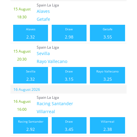
Spain La Liga
15 August
Alaves
18:30
Getafe
Alaves
Draw
Getafe
2.32
2.98
3.55
Spain La Liga
15 August
Sevilla
20:30
Rayo Vallecano
Sevilla
Draw
Rayo Vallecano
2.32
3.15
3.25
16 August 2026
Spain La Liga
16 August
Racing Santander
16:00
Villarreal
Racing Santander
Draw
Villarreal
2.92
3.45
2.38