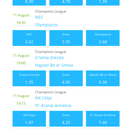
8.30
4.70
1.39
Champions League
11 August
NEC
18:30
Olympiacos
NEC
Draw
Olympiacos
2.62
3.35
2.68
Champions League
11 August
Crvena Zvezda
19:00
Hapoel Be er Sheva
Crvena Zvezda
Draw
Hapoel Be er Sheva
1.35
4.95
9.30
Champions League
11 August
NK Celje
19:15
FC Ararat-Armenia
NK Celje
Draw
FC Ararat-Armenia
1.47
4.25
7.40