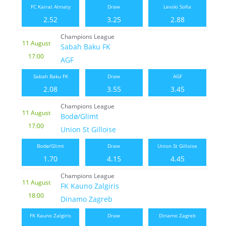
FC Kairat Almaty
Draw
Levski Sofia
2.52
3.25
2.88
Champions League
11 August
Sabah Baku FK
17:00
AGF
Sabah Baku FK
Draw
AGF
2.08
3.55
3.45
Champions League
11 August
Bodø/Glimt
17:00
Union St Gilloise
Bodø/Glimt
Draw
Union St Gilloise
1.70
4.15
4.45
Champions League
11 August
FK Kauno Zalgiris
18:00
Dinamo Zagreb
FK Kauno Zalgiris
Draw
Dinamo Zagreb