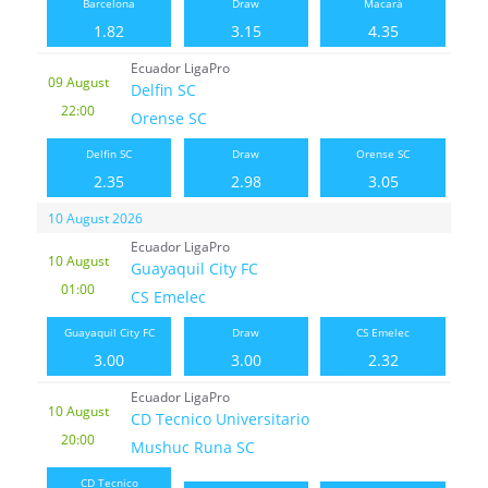
Barcelona
Draw
Macará
1.82
3.15
4.35
Ecuador LigaPro
09 August
Delfin SC
22:00
Orense SC
Delfin SC
Draw
Orense SC
2.35
2.98
3.05
10 August 2026
Ecuador LigaPro
10 August
Guayaquil City FC
01:00
CS Emelec
Guayaquil City FC
Draw
CS Emelec
3.00
3.00
2.32
Ecuador LigaPro
10 August
CD Tecnico Universitario
20:00
Mushuc Runa SC
CD Tecnico