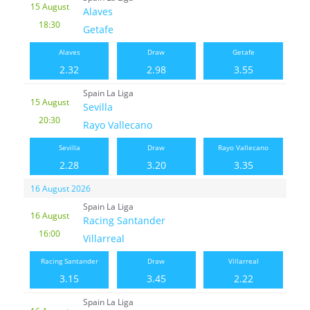
15 August
Alaves
18:30
Getafe
Alaves
Draw
Getafe
2.32
2.98
3.55
Spain La Liga
15 August
Sevilla
20:30
Rayo Vallecano
Sevilla
Draw
Rayo Vallecano
2.28
3.20
3.35
16 August 2026
Spain La Liga
16 August
Racing Santander
16:00
Villarreal
Racing Santander
Draw
Villarreal
3.15
3.45
2.22
Spain La Liga