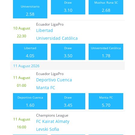
Draw
Mushuc Runa SC
Universitario
3.10
2.68
2.58
Ecuador LigaPro
10 August
Libertad
22:30
Universidad Católica
Libertad
Draw
Universidad Católica
4.05
3.50
1.78
11 August 2026
Ecuador LigaPro
11 August
Deportivo Cuenca
01:00
Manta FC
Deportivo Cuenca
Draw
Manta FC
1.60
3.45
5.70
Champions League
11 August
FC Kairat Almaty
16:00
Levski Sofia