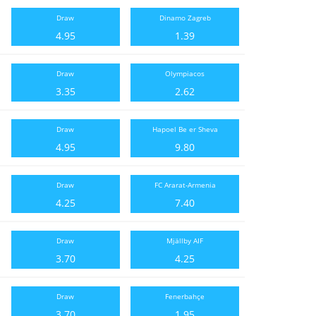
Draw
Dinamo Zagreb
4.95
1.39
Draw
Olympiacos
3.35
2.62
Draw
Hapoel Be er Sheva
4.95
9.80
Draw
FC Ararat-Armenia
4.25
7.40
Draw
Mjällby AIF
3.70
4.25
Draw
Fenerbahçe
3.70
1.95