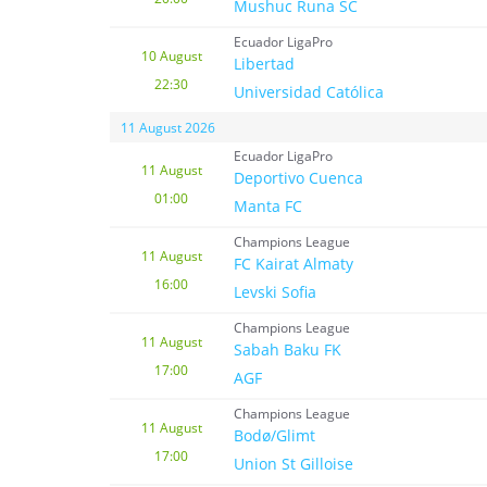
Mushuc Runa SC
Ecuador LigaPro
10 August
Libertad
22:30
Universidad Católica
11 August 2026
Ecuador LigaPro
11 August
Deportivo Cuenca
01:00
Manta FC
Champions League
11 August
FC Kairat Almaty
16:00
Levski Sofia
Champions League
11 August
Sabah Baku FK
17:00
AGF
Champions League
11 August
Bodø/Glimt
17:00
Union St Gilloise