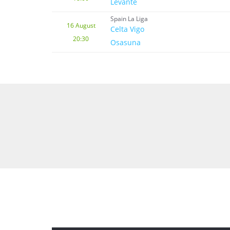
Levante
Spain La Liga
16 August
Celta Vigo
20:30
Osasuna