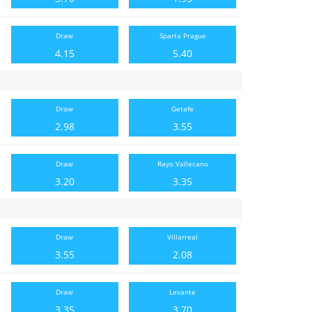
Draw
Sparta Prague
4.15
5.40
Draw
Getafe
2.98
3.55
Draw
Rayo Vallecano
3.20
3.35
Draw
Villarreal
3.55
2.08
Draw
Levante
3.35
3.70