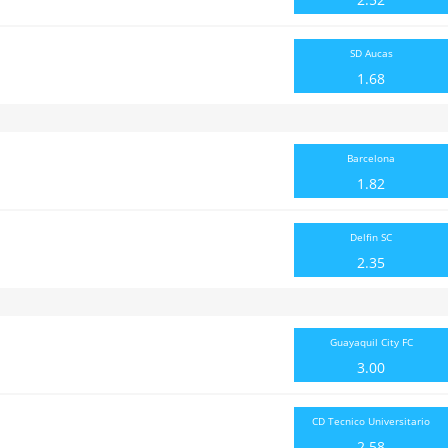
SD Aucas
1.68
Barcelona
1.82
Delfin SC
2.35
Guayaquil City FC
3.00
CD Tecnico Universitario
2.58