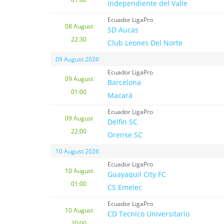
Independiente del Valle
Ecuador LigaPro
08 August
SD Aucas
22:30
Club Leones Del Norte
09 August 2026
Ecuador LigaPro
09 August
Barcelona
01:00
Macará
Ecuador LigaPro
09 August
Delfin SC
22:00
Orense SC
10 August 2026
Ecuador LigaPro
10 August
Guayaquil City FC
01:00
CS Emelec
Ecuador LigaPro
10 August
CD Tecnico Universitario
20:00