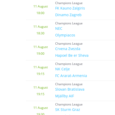
Champions League
11 August
FK Kauno Zalgiris
18:00
Dinamo Zagreb
Champions League
11 August
NEC
18:30
Olympiacos
Champions League
11 August
Crvena Zvezda
19:00
Hapoel Be er Sheva
Champions League
11 August
NK Celje
19:15
FC Ararat-Armenia
Champions League
11 August
Slovan Bratislava
19:15
Mjällby AIF
Champions League
11 August
SK Sturm Graz
19:30