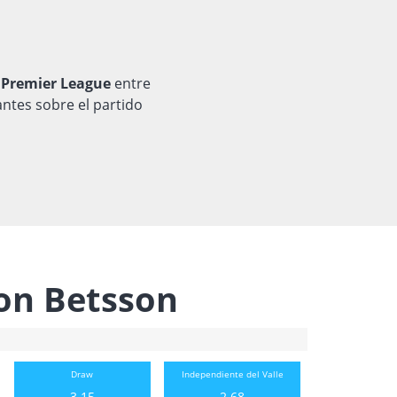
a
Premier League
entre
antes sobre el partido
on Betsson
Draw
Independiente del Valle
3.15
2.68