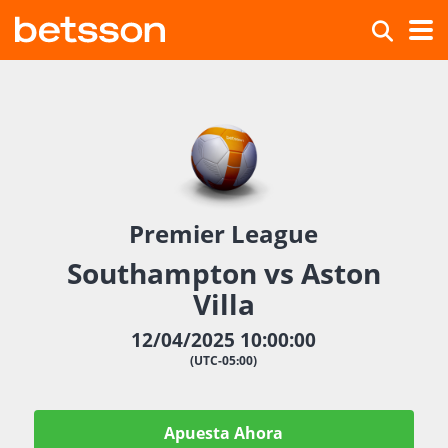
Premier League
Southampton vs Aston
Villa
12/04/2025 10:00:00
(UTC-05:00)
Apuesta Ahora