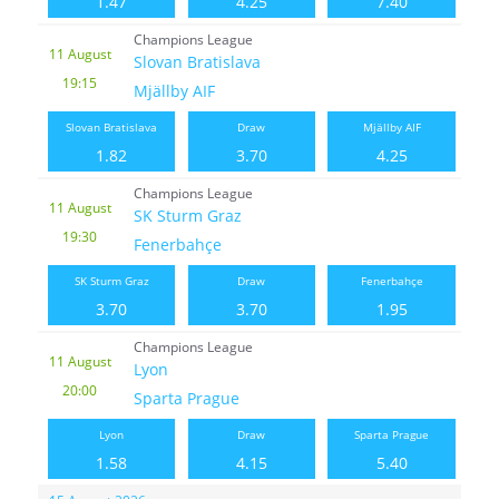
1.47
4.25
7.40
Champions League
11 August
Slovan Bratislava
19:15
Mjällby AIF
Slovan Bratislava
Draw
Mjällby AIF
1.82
3.70
4.25
Champions League
11 August
SK Sturm Graz
19:30
Fenerbahçe
SK Sturm Graz
Draw
Fenerbahçe
3.70
3.70
1.95
Champions League
11 August
Lyon
20:00
Sparta Prague
Lyon
Draw
Sparta Prague
1.58
4.15
5.40