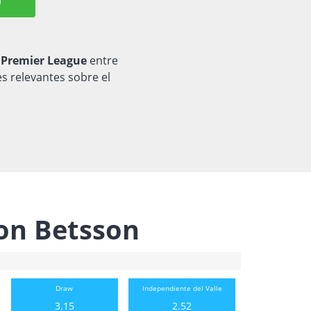
a
Premier League
entre
s relevantes sobre el
on Betsson
Draw
Independiente del Valle
3.15
2.52