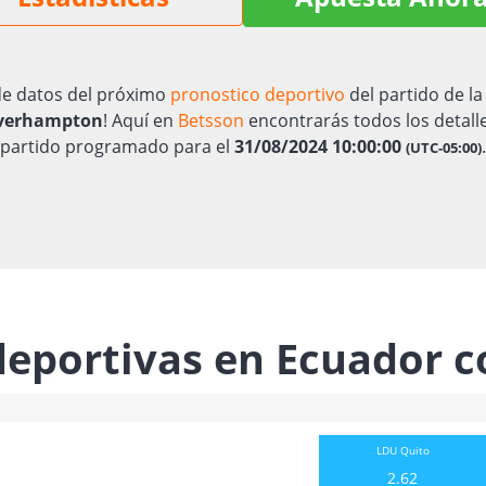
 de datos del próximo
pronostico deportivo
del partido de l
lverhampton
! Aquí en
Betsson
encontrarás todos los detalle
partido programado para el
31/08/2024 10:00:00
.
(UTC-05:00)
deportivas en Ecuador c
LDU Quito
2.62