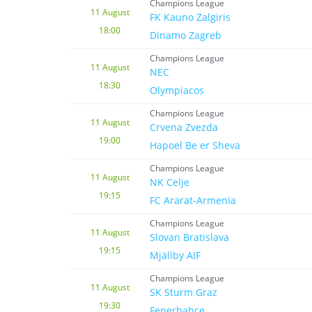
Champions League
11 August
FK Kauno Zalgiris
18:00
Dinamo Zagreb
Champions League
11 August
NEC
18:30
Olympiacos
Champions League
11 August
Crvena Zvezda
19:00
Hapoel Be er Sheva
Champions League
11 August
NK Celje
19:15
FC Ararat-Armenia
Champions League
11 August
Slovan Bratislava
19:15
Mjällby AIF
Champions League
11 August
SK Sturm Graz
19:30
Fenerbahçe