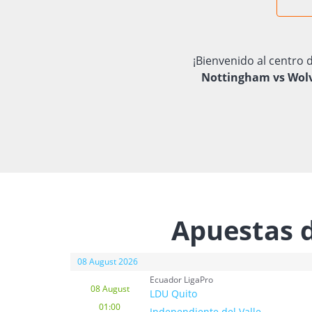
¡Bienvenido al centro
Nottingham vs Wo
Apuestas 
08 August 2026
Ecuador LigaPro
08 August
LDU Quito
01:00
Independiente del Valle