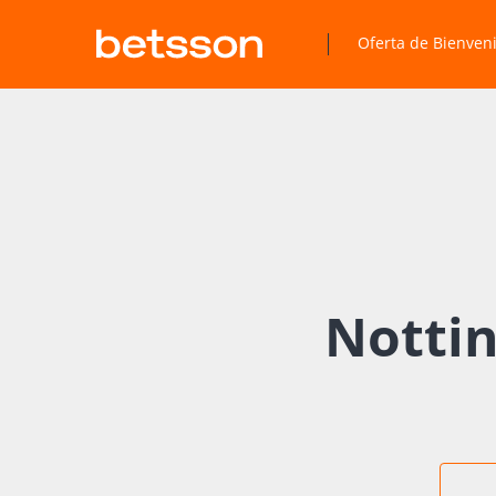
Oferta de Bienven
Notti