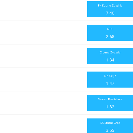
FK Kauno Zalgiris
7.40
NEC
2.68
Crvena Zvezda
1.34
NK Celje
1.47
Slovan Bratislava
1.82
SK Sturm Graz
3.55