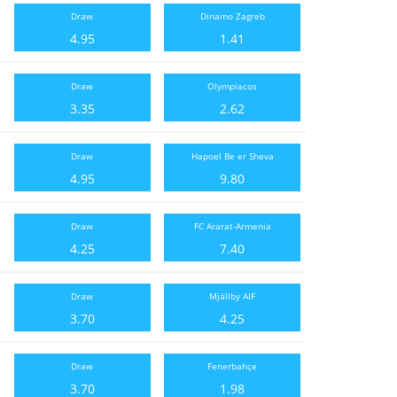
Draw
Dinamo Zagreb
4.95
1.41
Draw
Olympiacos
3.35
2.62
Draw
Hapoel Be er Sheva
4.95
9.80
Draw
FC Ararat-Armenia
4.25
7.40
Draw
Mjällby AIF
3.70
4.25
Draw
Fenerbahçe
3.70
1.98