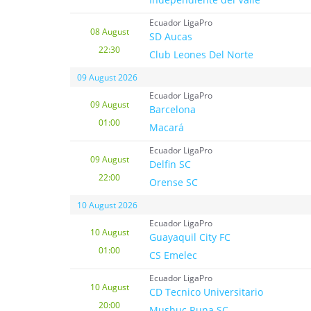
Ecuador LigaPro
08 August
SD Aucas
22:30
Club Leones Del Norte
09 August 2026
Ecuador LigaPro
09 August
Barcelona
01:00
Macará
Ecuador LigaPro
09 August
Delfin SC
22:00
Orense SC
10 August 2026
Ecuador LigaPro
10 August
Guayaquil City FC
01:00
CS Emelec
Ecuador LigaPro
10 August
CD Tecnico Universitario
20:00
Mushuc Runa SC