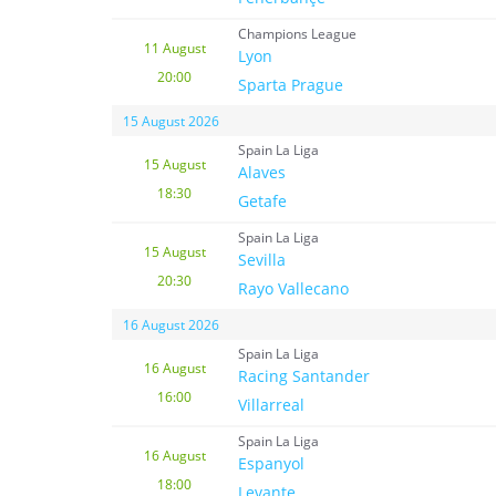
Champions League
11 August
Lyon
20:00
Sparta Prague
15 August 2026
Spain La Liga
15 August
Alaves
18:30
Getafe
Spain La Liga
15 August
Sevilla
20:30
Rayo Vallecano
16 August 2026
Spain La Liga
16 August
Racing Santander
16:00
Villarreal
Spain La Liga
16 August
Espanyol
18:00
Levante