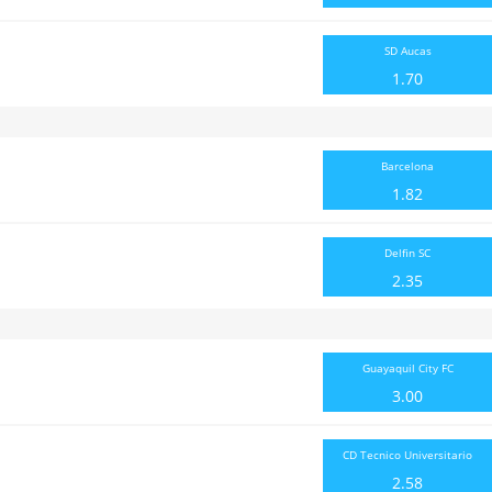
SD Aucas
1.70
Barcelona
1.82
Delfin SC
2.35
Guayaquil City FC
3.00
CD Tecnico Universitario
2.58