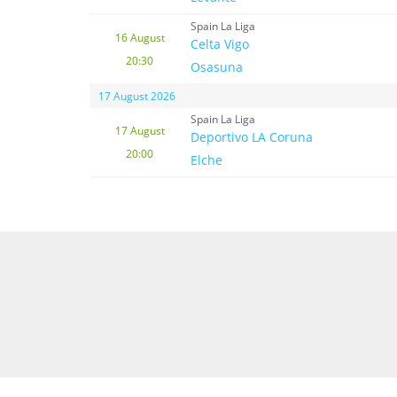
Spain La Liga
16 August
Celta Vigo
20:30
Osasuna
17 August 2026
Spain La Liga
17 August
Deportivo LA Coruna
20:00
Elche