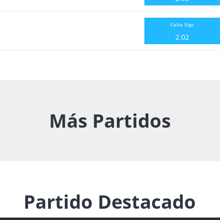
Celta Vigo
2.02
Más Partidos
Partido Destacado