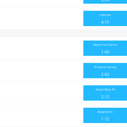
Libertad
4.15
Deportivo Cuenca
1.60
FC Kairat Almaty
2.62
Sabah Baku FK
2.12
Bodø/Glimt
1.72