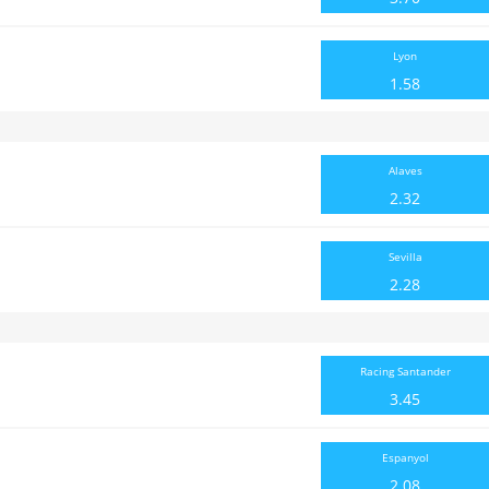
Lyon
1.58
Alaves
2.32
Sevilla
2.28
Racing Santander
3.45
Espanyol
2.08