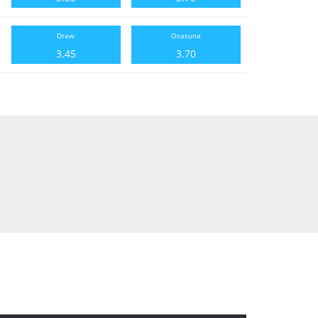
Draw
Osasuna
3.45
3.70