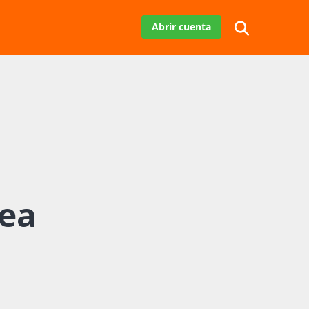
Abrir cuenta
sea