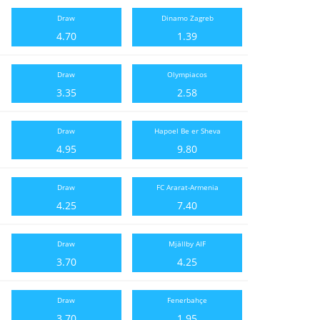
Draw
Dinamo Zagreb
4.70
1.39
Draw
Olympiacos
3.35
2.58
Draw
Hapoel Be er Sheva
4.95
9.80
Draw
FC Ararat-Armenia
4.25
7.40
Draw
Mjällby AIF
3.70
4.25
Draw
Fenerbahçe
3.70
1.95