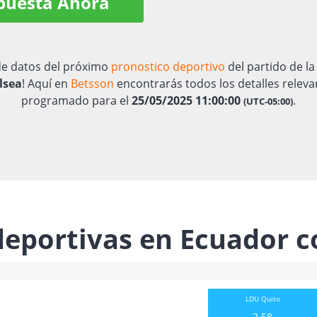
puesta Ahora
 de datos del próximo
pronostico deportivo
del partido de l
lsea
! Aquí en
Betsson
encontrarás todos los detalles releva
programado para el
25/05/2025 11:00:00
.
(UTC-05:00)
deportivas en Ecuador c
LDU Quito
2.58