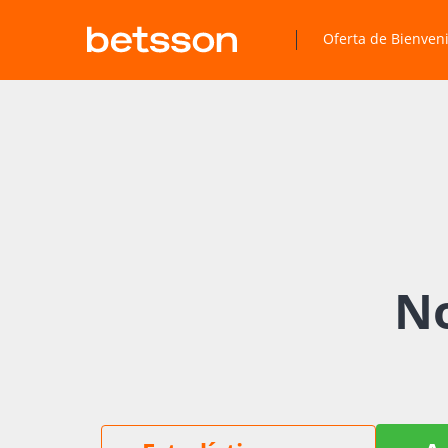
Oferta de Bienven
No