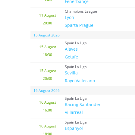
Fenerbahçe
Champions League
11 August
Lyon
20:00
Sparta Prague
15 August 2026
Spain La Liga
15 August
Alaves
18:30
Getafe
Spain La Liga
15 August
Sevilla
20:30
Rayo Vallecano
16 August 2026
Spain La Liga
16 August
Racing Santander
16:00
Villarreal
Spain La Liga
16 August
Espanyol
18:00