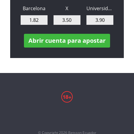
Barcelona
X
Universidad Catolica
1.82
3.50
3.90
Abrir cuenta para apostar
© Copyright
2026
Betsson Ecuador