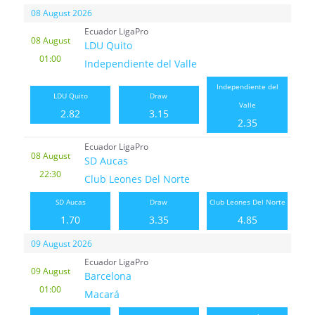
08 August 2026
Ecuador LigaPro
08 August
LDU Quito
01:00
Independiente del Valle
Independiente del
LDU Quito
Draw
Valle
2.82
3.15
2.35
Ecuador LigaPro
08 August
SD Aucas
22:30
Club Leones Del Norte
SD Aucas
Draw
Club Leones Del Norte
1.70
3.35
4.85
09 August 2026
Ecuador LigaPro
09 August
Barcelona
01:00
Macará