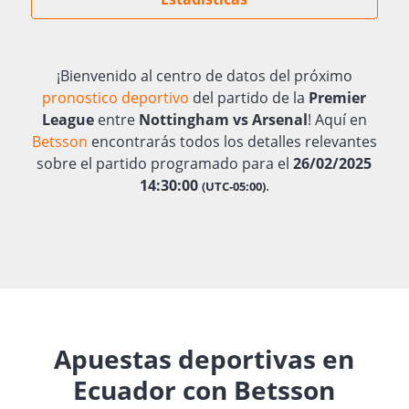
¡Bienvenido al centro de datos del próximo
pronostico deportivo
del partido de la
Premier
League
entre
Nottingham vs Arsenal
! Aquí en
Betsson
encontrarás todos los detalles relevantes
sobre el partido programado para el
26/02/2025
14:30:00
.
(UTC-05:00)
Apuestas deportivas en
Ecuador con Betsson