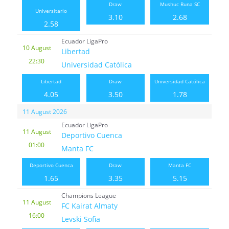
Draw
Mushuc Runa SC
Universitario
3.10
2.68
2.58
Ecuador LigaPro
10 August
Libertad
22:30
Universidad Católica
Libertad
Draw
Universidad Católica
4.05
3.50
1.78
11 August 2026
Ecuador LigaPro
11 August
Deportivo Cuenca
01:00
Manta FC
Deportivo Cuenca
Draw
Manta FC
1.65
3.35
5.15
Champions League
11 August
FC Kairat Almaty
16:00
Levski Sofia