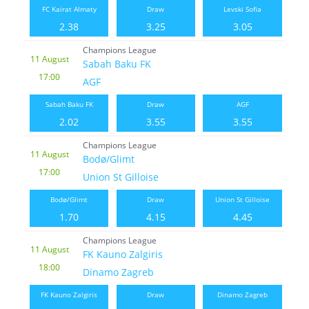
FC Kairat Almaty
Draw
Levski Sofia
2.38
3.25
3.05
Champions League
11 August
Sabah Baku FK
17:00
AGF
Sabah Baku FK
Draw
AGF
2.02
3.55
3.55
Champions League
11 August
Bodø/Glimt
17:00
Union St Gilloise
Bodø/Glimt
Draw
Union St Gilloise
1.70
4.15
4.45
Champions League
11 August
FK Kauno Zalgiris
18:00
Dinamo Zagreb
FK Kauno Zalgiris
Draw
Dinamo Zagreb