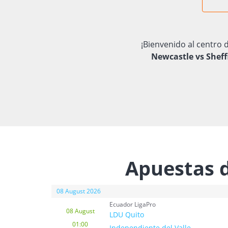
¡Bienvenido al centro
Newcastle vs Sheff
Apuestas 
08 August 2026
Ecuador LigaPro
08 August
LDU Quito
01:00
Independiente del Valle