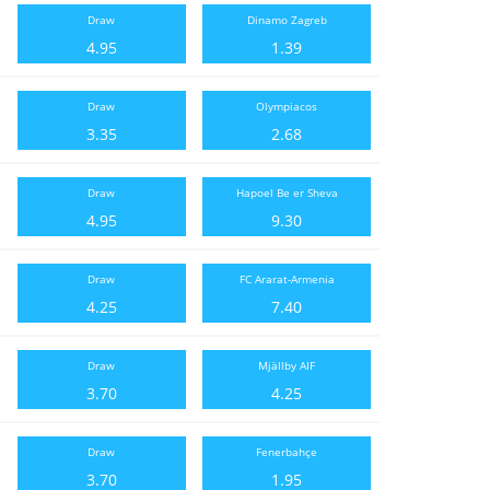
Draw
Dinamo Zagreb
4.95
1.39
Draw
Olympiacos
3.35
2.68
Draw
Hapoel Be er Sheva
4.95
9.30
Draw
FC Ararat-Armenia
4.25
7.40
Draw
Mjällby AIF
3.70
4.25
Draw
Fenerbahçe
3.70
1.95