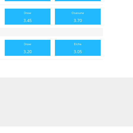
Draw
Osasuna
3.45
3.70
Draw
Elche
3.20
3.05