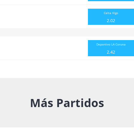
Celta Vigo
2.02
Deportivo LA Coruna
2.42
Más Partidos