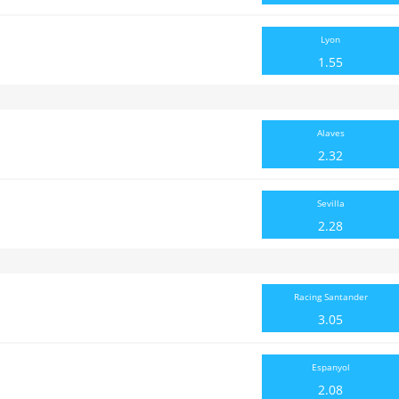
Lyon
1.55
Alaves
2.32
Sevilla
2.28
Racing Santander
3.05
Espanyol
2.08