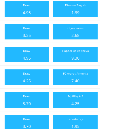
Draw
Dinamo Zagreb
4.95
1.39
Draw
Olympiacos
3.35
2.68
Draw
Hapoel Be er Sheva
4.95
9.30
Draw
FC Ararat-Armenia
4.25
7.40
Draw
Mjällby AIF
3.70
4.25
Draw
Fenerbahçe
3.70
1.95