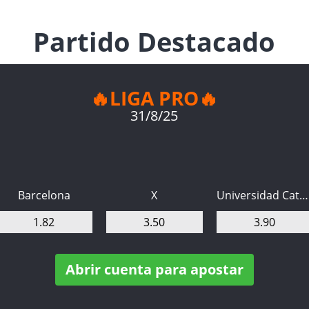
Partido Destacado
🔥LIGA PRO🔥
31/8/25
Barcelona
X
Universidad Catolica
1.82
3.50
3.90
Abrir cuenta para apostar