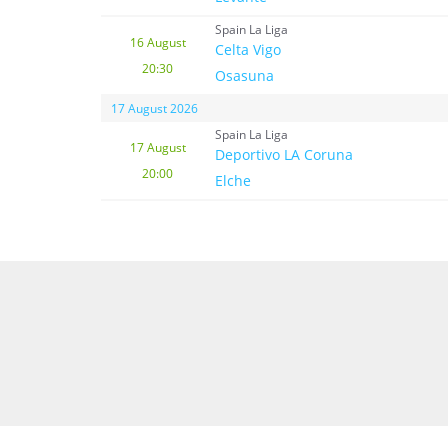
Spain La Liga
16 August
Celta Vigo
20:30
Osasuna
17 August 2026
Spain La Liga
17 August
Deportivo LA Coruna
20:00
Elche