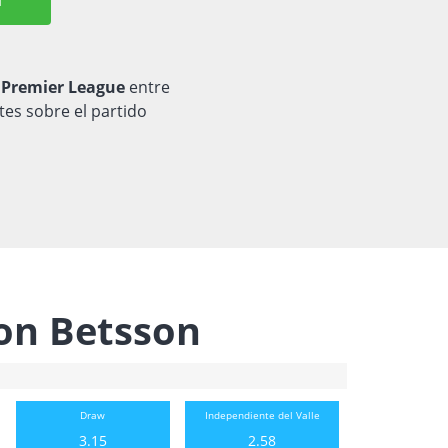
a
Premier League
entre
tes sobre el partido
on Betsson
Draw
Independiente del Valle
3.15
2.58