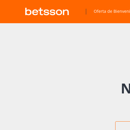
Oferta de Bienven
N