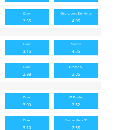
Draw
Club Leones Del Norte
3.35
4.95
Draw
Macará
3.15
4.35
Draw
Orense SC
2.98
3.05
Draw
CS Emelec
3.00
2.32
Draw
Mushuc Runa SC
3.10
2.68