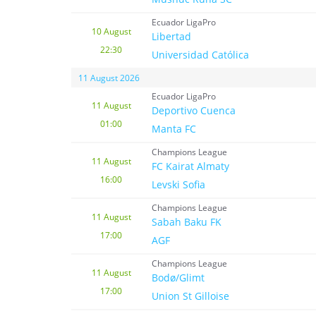
Ecuador LigaPro
10 August
Libertad
22:30
Universidad Católica
11 August 2026
Ecuador LigaPro
11 August
Deportivo Cuenca
01:00
Manta FC
Champions League
11 August
FC Kairat Almaty
16:00
Levski Sofia
Champions League
11 August
Sabah Baku FK
17:00
AGF
Champions League
11 August
Bodø/Glimt
17:00
Union St Gilloise