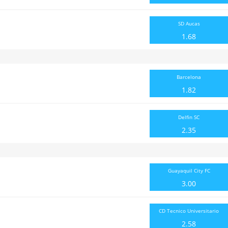
SD Aucas
1.68
Barcelona
1.82
Delfin SC
2.35
Guayaquil City FC
3.00
CD Tecnico Universitario
2.58