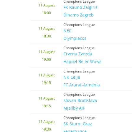
Champions League
11 August
FK Kauno Zalgiris
18:00
Dinamo Zagreb
Champions League
11 August
NEC
18:30
Olympiacos
Champions League
11 August
Crvena Zvezda
19:00
Hapoel Be er Sheva
Champions League
11 August
NK Celje
19:15
FC Ararat-Armenia
Champions League
11 August
Slovan Bratislava
19:15
Mjällby AIF
Champions League
11 August
SK Sturm Graz
19:30
Fenerbahçe