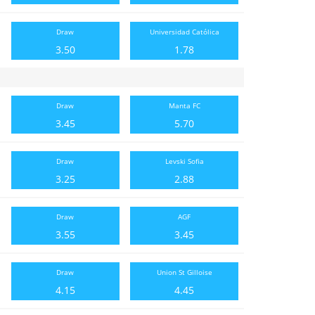
Draw
Universidad Católica
3.50
1.78
Draw
Manta FC
3.45
5.70
Draw
Levski Sofia
3.25
2.88
Draw
AGF
3.55
3.45
Draw
Union St Gilloise
4.15
4.45