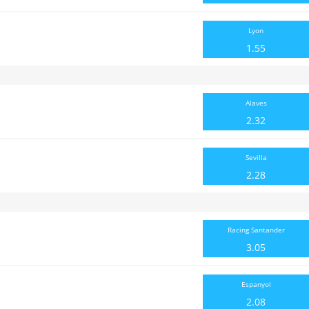
Lyon
1.55
Alaves
2.32
Sevilla
2.28
Racing Santander
3.05
Espanyol
2.08