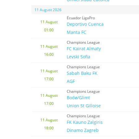
11 August 2026
Ecuador LigaPro
11 August
Deportivo Cuenca
01:00
Manta FC
Champions League
11 August
FC Kairat Almaty
16:00
Levski Sofia
Champions League
11 August
Sabah Baku FK
17:00
AGF
Champions League
11 August
Bodø/Glimt
17:00
Union St Gilloise
Champions League
11 August
FK Kauno Zalgiris
18:00
Dinamo Zagreb