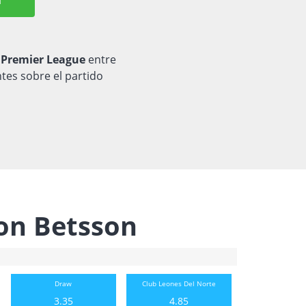
a
Premier League
entre
tes sobre el partido
on Betsson
Draw
Club Leones Del Norte
3.35
4.85