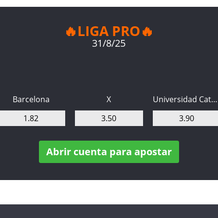
🔥LIGA PRO🔥
31/8/25
Barcelona
X
Universidad Catolica
1.82
3.50
3.90
Abrir cuenta para apostar