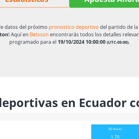
 de datos del próximo
pronostico deportivo
del partido de l
hton
! Aquí en
Betsson
encontrarás todos los detalles relevan
programado para el
19/10/2024 10:00:00
.
(UTC-05:00)
deportivas en Ecuador c
SD Aucas
1.70