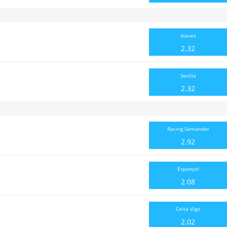
Alaves
2.32
Sevilla
2.32
Racing Santander
2.92
Espanyol
2.08
Celta Vigo
2.02