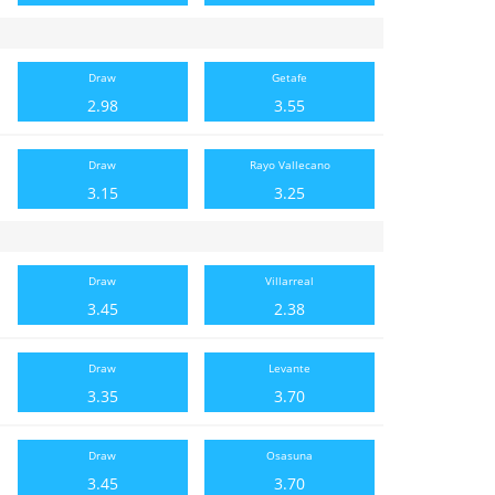
Draw
Getafe
2.98
3.55
Draw
Rayo Vallecano
3.15
3.25
Draw
Villarreal
3.45
2.38
Draw
Levante
3.35
3.70
Draw
Osasuna
3.45
3.70