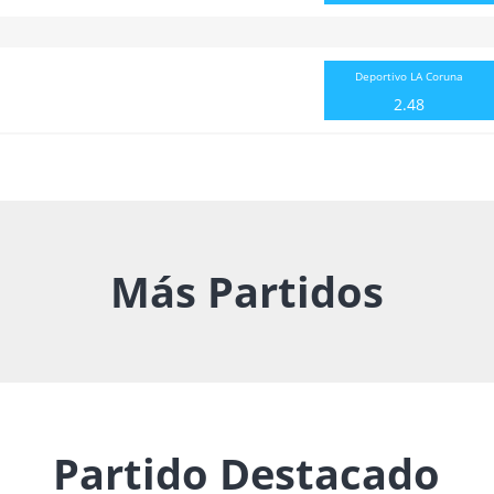
Deportivo LA Coruna
2.48
Más Partidos
Partido Destacado