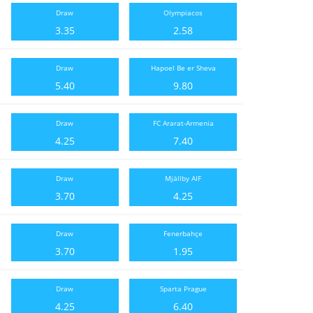
Draw
Olympiacos
3.35
2.58
Draw
Hapoel Be er Sheva
5.40
9.80
Draw
FC Ararat-Armenia
4.25
7.40
Draw
Mjällby AIF
3.70
4.25
Draw
Fenerbahçe
3.70
1.95
Draw
Sparta Prague
4.25
6.40