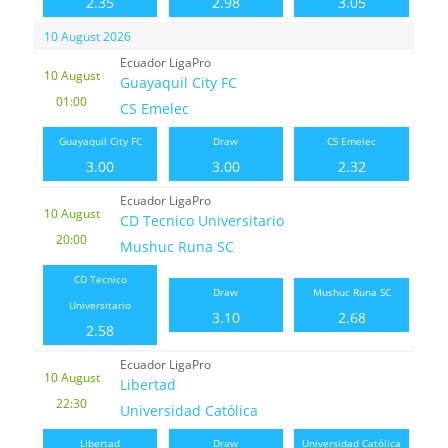
2.35
2.98
3.05
10 August 2026
Ecuador LigaPro
10 August
Guayaquil City FC
01:00
CS Emelec
Guayaquil City FC
Draw
CS Emelec
3.00
3.00
2.32
Ecuador LigaPro
10 August
CD Tecnico Universitario
20:00
Mushuc Runa SC
CD Tecnico
Draw
Mushuc Runa SC
Universitario
3.10
2.68
2.58
Ecuador LigaPro
10 August
Libertad
22:30
Universidad Católica
Libertad
Draw
Universidad Católica