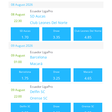
08 August 2026
Ecuador LigaPro
08 August
SD Aucas
22:30
Club Leones Del Norte
SD Aucas
Draw
Club Leones Del Norte
1.70
3.35
4.85
09 August 2026
Ecuador LigaPro
09 August
Barcelona
01:00
Macará
Barcelona
Draw
Macará
1.75
3.25
4.65
Ecuador LigaPro
09 August
Delfin SC
22:00
Orense SC
Delfin SC
Draw
Orense SC