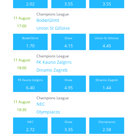
2.02
3.55
3.55
Champions League
11 August
Bodø/Glimt
17:00
Union St Gilloise
Bodø/Glimt
Draw
Union St Gilloise
1.70
4.15
4.45
Champions League
11 August
FK Kauno Zalgiris
18:00
Dinamo Zagreb
FK Kauno Zalgiris
Draw
Dinamo Zagreb
6.40
4.95
1.44
Champions League
11 August
NEC
18:30
Olympiacos
NEC
Draw
Olympiacos
2.72
3.35
2.58