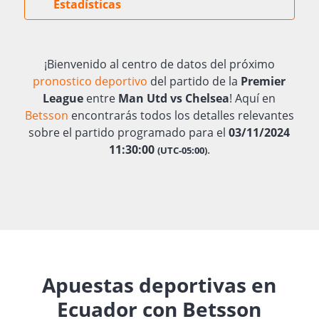
Estadísticas
¡Bienvenido al centro de datos del próximo
pronostico deportivo
del partido de la
Premier
League
entre
Man Utd vs Chelsea
! Aquí en
Betsson
encontrarás todos los detalles relevantes
sobre el partido programado para el
03/11/2024
11:30:00
.
(UTC-05:00)
Apuestas deportivas en
Ecuador con Betsson