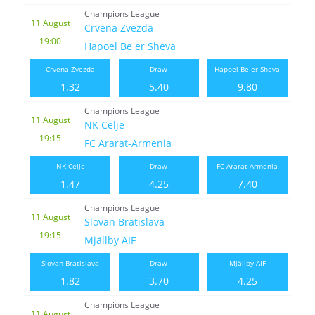
Champions League
11 August
Crvena Zvezda
19:00
Hapoel Be er Sheva
Crvena Zvezda
Draw
Hapoel Be er Sheva
1.32
5.40
9.80
Champions League
11 August
NK Celje
19:15
FC Ararat-Armenia
NK Celje
Draw
FC Ararat-Armenia
1.47
4.25
7.40
Champions League
11 August
Slovan Bratislava
19:15
Mjällby AIF
Slovan Bratislava
Draw
Mjällby AIF
1.82
3.70
4.25
Champions League
11 August