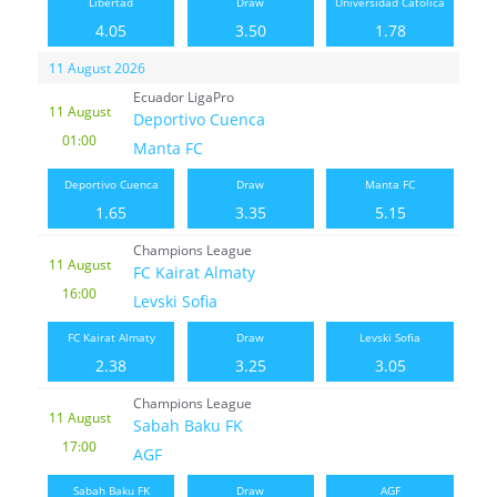
Libertad
Draw
Universidad Católica
4.05
3.50
1.78
11 August 2026
Ecuador LigaPro
11 August
Deportivo Cuenca
01:00
Manta FC
Deportivo Cuenca
Draw
Manta FC
1.65
3.35
5.15
Champions League
11 August
FC Kairat Almaty
16:00
Levski Sofia
FC Kairat Almaty
Draw
Levski Sofia
2.38
3.25
3.05
Champions League
11 August
Sabah Baku FK
17:00
AGF
Sabah Baku FK
Draw
AGF