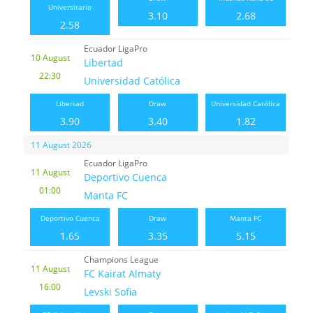
Universitario
3.10
2.68
2.58
Ecuador LigaPro
10 August
Libertad
22:30
Universidad Católica
Libertad
Draw
Universidad Católica
3.90
3.40
1.82
11 August 2026
Ecuador LigaPro
11 August
Deportivo Cuenca
01:00
Manta FC
Deportivo Cuenca
Draw
Manta FC
1.65
3.35
5.15
Champions League
11 August
FC Kairat Almaty
16:00
Levski Sofia