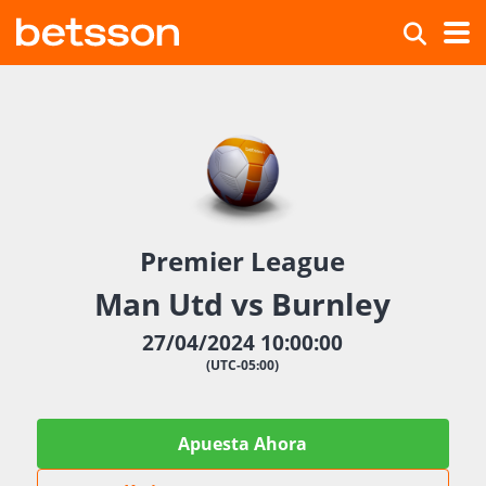
Premier League
Man Utd vs Burnley
27/04/2024 10:00:00
(UTC-05:00)
Apuesta Ahora