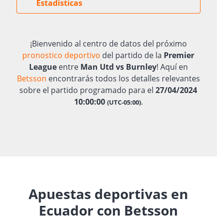
Estadísticas
¡Bienvenido al centro de datos del próximo
pronostico deportivo
del partido de la
Premier
League
entre
Man Utd vs Burnley
! Aquí en
Betsson
encontrarás todos los detalles relevantes
sobre el partido programado para el
27/04/2024
10:00:00
.
(UTC-05:00)
Apuestas deportivas en
Ecuador con Betsson