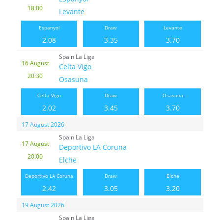
18:00
Levante
Espanyol
Draw
Levante
2.08
3.35
3.70
Spain La Liga
16 August
Celta Vigo
20:30
Osasuna
Celta Vigo
Draw
Osasuna
2.02
3.45
3.70
17 August 2026
Spain La Liga
17 August
Deportivo LA Coruna
20:00
Elche
Deportivo LA Coruna
Draw
Elche
2.42
3.05
3.20
19 August 2026
Spain La Liga