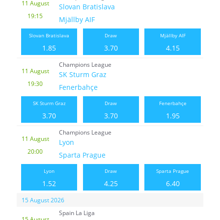
11 August
Slovan Bratislava
19:15
Mjällby AIF
Slovan Bratislava
Draw
Mjällby AIF
1.85
3.70
4.15
Champions League
11 August
SK Sturm Graz
19:30
Fenerbahçe
SK Sturm Graz
Draw
Fenerbahçe
3.70
3.70
1.95
Champions League
11 August
Lyon
20:00
Sparta Prague
Lyon
Draw
Sparta Prague
1.52
4.25
6.40
15 August 2026
Spain La Liga
15 August