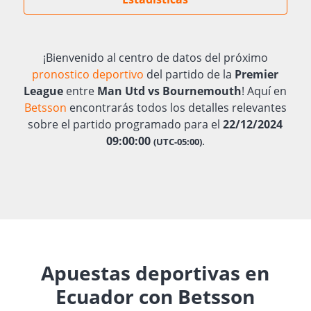
¡Bienvenido al centro de datos del próximo
pronostico deportivo
del partido de la
Premier
League
entre
Man Utd vs Bournemouth
! Aquí en
Betsson
encontrarás todos los detalles relevantes
sobre el partido programado para el
22/12/2024
09:00:00
.
(UTC-05:00)
Apuestas deportivas en
Ecuador con Betsson