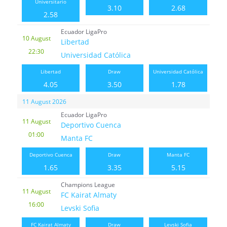
Universitario
3.10
2.68
2.58
Ecuador LigaPro
10 August
Libertad
22:30
Universidad Católica
Libertad
Draw
Universidad Católica
4.05
3.50
1.78
11 August 2026
Ecuador LigaPro
11 August
Deportivo Cuenca
01:00
Manta FC
Deportivo Cuenca
Draw
Manta FC
1.65
3.35
5.15
Champions League
11 August
FC Kairat Almaty
16:00
Levski Sofia
FC Kairat Almaty
Draw
Levski Sofia