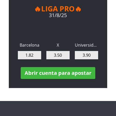
🔥LIGA PRO🔥
31/8/25
Barcelona
X
Universidad Catolica
1.82
3.50
3.90
Abrir cuenta para apostar