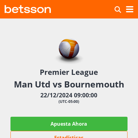
Premier League
Man Utd vs Bournemouth
22/12/2024 09:00:00
(UTC-05:00)
Apuesta Ahora
Estadísticas