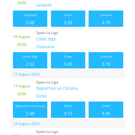
18:00
Levante
Espanyol
Draw
Levante
2.08
3.35
3.70
Spain La Liga
16 August
Celta Vigo
20:30
Osasuna
Celta Vigo
Draw
Osasuna
2.02
3.45
3.70
17 August 2026
Spain La Liga
17 August
Deportivo LA Coruna
20:00
Elche
Deportivo LA Coruna
Draw
Elche
2.48
3.15
3.05
19 August 2026
Spain La Liga