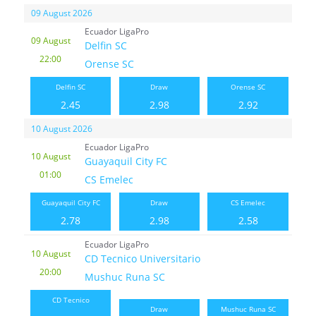
09 August 2026
Ecuador LigaPro
09 August
Delfin SC
22:00
Orense SC
Delfin SC
Draw
Orense SC
2.45
2.98
2.92
10 August 2026
Ecuador LigaPro
10 August
Guayaquil City FC
01:00
CS Emelec
Guayaquil City FC
Draw
CS Emelec
2.78
2.98
2.58
Ecuador LigaPro
10 August
CD Tecnico Universitario
20:00
Mushuc Runa SC
CD Tecnico
Draw
Mushuc Runa SC