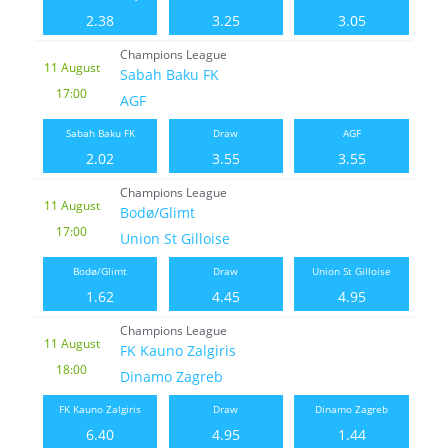
2.38
3.25
3.05
Champions League
11 August
Sabah Baku FK
17:00
AGF
Sabah Baku FK
Draw
AGF
2.02
3.55
3.55
Champions League
11 August
Bodø/Glimt
17:00
Union St Gilloise
Bodø/Glimt
Draw
Union St Gilloise
1.62
4.45
4.95
Champions League
11 August
FK Kauno Zalgiris
18:00
Dinamo Zagreb
FK Kauno Zalgiris
Draw
Dinamo Zagreb
6.40
4.95
1.44