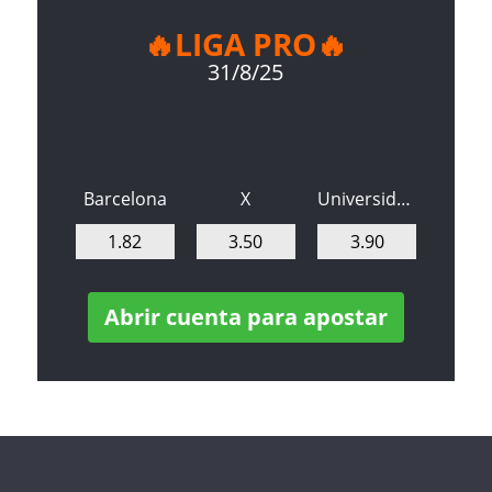
🔥LIGA PRO🔥
31/8/25
Barcelona
X
Universidad Catolica
1.82
3.50
3.90
Abrir cuenta para apostar