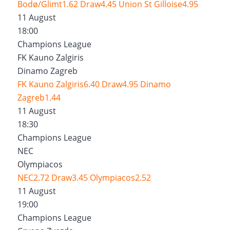
Bodø/Glimt
1.62
Draw
4.45
Union St Gilloise
4.95
11 August
18:00
Champions League
FK Kauno Zalgiris
Dinamo Zagreb
FK Kauno Zalgiris
6.40
Draw
4.95
Dinamo
Zagreb
1.44
11 August
18:30
Champions League
NEC
Olympiacos
NEC
2.72
Draw
3.45
Olympiacos
2.52
11 August
19:00
Champions League