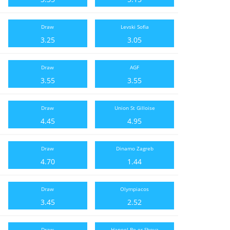
Draw
Levski Sofia
3.25
3.05
Draw
AGF
3.55
3.55
Draw
Union St Gilloise
4.45
4.95
Draw
Dinamo Zagreb
4.70
1.44
Draw
Olympiacos
3.45
2.52
Draw
Hapoel Be er Sheva