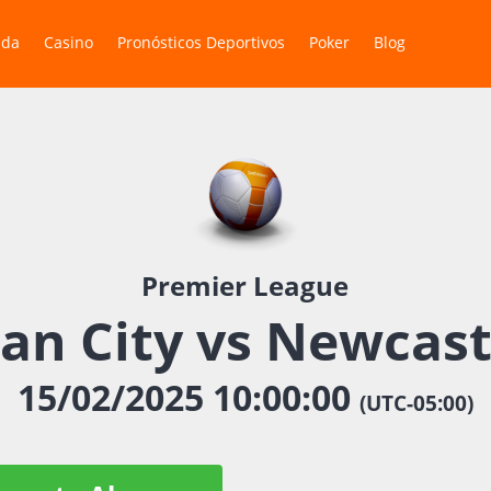
ida
Casino
Pronósticos Deportivos
Poker
Blog
Premier League
an City vs Newcast
15/02/2025 10:00:00
(UTC-05:00)