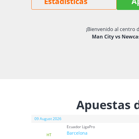
Estadísticas
A
¡Bienvenido al centro
Man City vs Newca
Apuestas 
09 August 2026
Ecuador LigaPro
Barcelona
HT