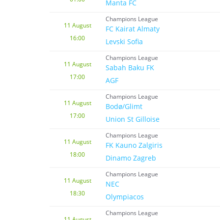
Manta FC
Champions League
11 August
FC Kairat Almaty
16:00
Levski Sofia
Champions League
11 August
Sabah Baku FK
17:00
AGF
Champions League
11 August
Bodø/Glimt
17:00
Union St Gilloise
Champions League
11 August
FK Kauno Zalgiris
18:00
Dinamo Zagreb
Champions League
11 August
NEC
18:30
Olympiacos
Champions League
11 August