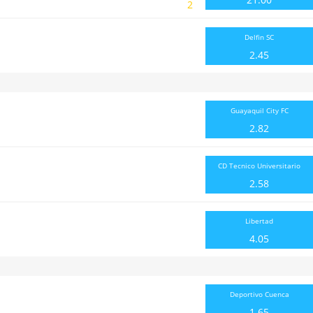
2
Delfin SC
2.45
Guayaquil City FC
2.82
CD Tecnico Universitario
2.58
Libertad
4.05
Deportivo Cuenca
1.65