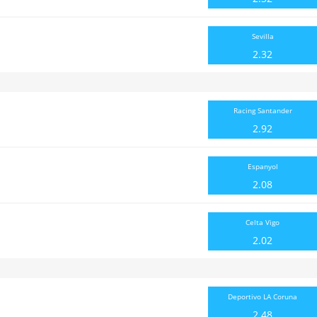
Sevilla
2.32
Racing Santander
2.92
Espanyol
2.08
Celta Vigo
2.02
Deportivo LA Coruna
2.48