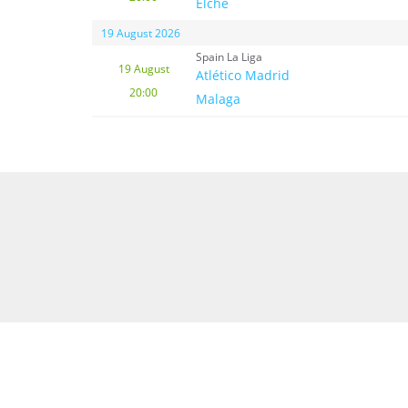
Elche
19 August 2026
Spain La Liga
19 August
Atlético Madrid
20:00
Malaga