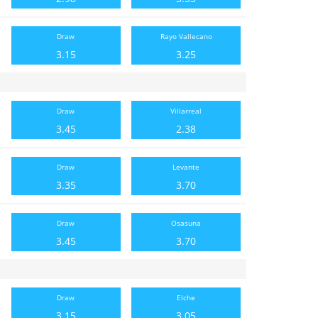
Draw
Rayo Vallecano
3.15
3.25
Draw
Villarreal
3.45
2.38
Draw
Levante
3.35
3.70
Draw
Osasuna
3.45
3.70
Draw
Elche
3.15
3.05