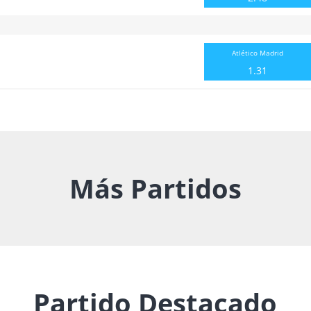
Atlético Madrid
1.31
Más Partidos
Partido Destacado