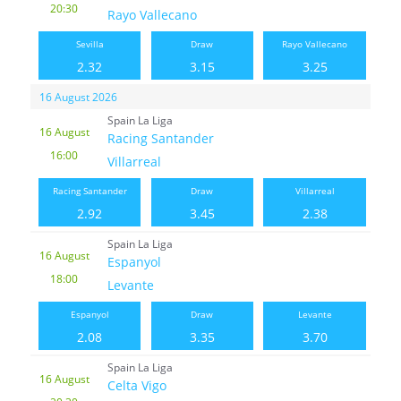
20:30
Rayo Vallecano
Sevilla
Draw
Rayo Vallecano
2.32
3.15
3.25
16 August 2026
Spain La Liga
16 August
Racing Santander
16:00
Villarreal
Racing Santander
Draw
Villarreal
2.92
3.45
2.38
Spain La Liga
16 August
Espanyol
18:00
Levante
Espanyol
Draw
Levante
2.08
3.35
3.70
Spain La Liga
16 August
Celta Vigo