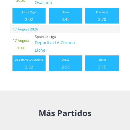
20:30
Osasuna
Celta Vigo
Draw
Osasuna
2.02
3.45
3.70
17 August 2026
Spain La Liga
17 August
Deportivo LA Coruna
20:00
Elche
Deportivo LA Coruna
Draw
Elche
2.52
2.98
3.15
Más Partidos