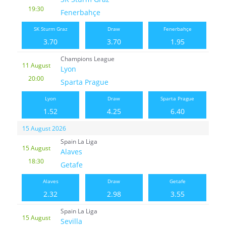
19:30
Fenerbahçe
SK Sturm Graz
Draw
Fenerbahçe
3.70
3.70
1.95
Champions League
11 August
Lyon
20:00
Sparta Prague
Lyon
Draw
Sparta Prague
1.52
4.25
6.40
15 August 2026
Spain La Liga
15 August
Alaves
18:30
Getafe
Alaves
Draw
Getafe
2.32
2.98
3.55
Spain La Liga
15 August
Sevilla