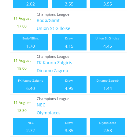
2.02
3.55
3.55
Champions League
11 August
Bodø/Glimt
17:00
Union St Gilloise
Bodø/Glimt
Draw
Union St Gilloise
1.70
4.15
4.45
Champions League
11 August
FK Kauno Zalgiris
18:00
Dinamo Zagreb
FK Kauno Zalgiris
Draw
Dinamo Zagreb
6.40
4.95
1.44
Champions League
11 August
NEC
18:30
Olympiacos
NEC
Draw
Olympiacos
2.72
3.35
2.58