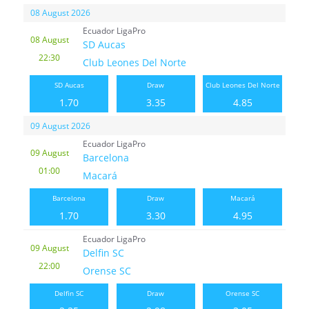
08 August 2026
Ecuador LigaPro
08 August
SD Aucas
22:30
Club Leones Del Norte
SD Aucas
Draw
Club Leones Del Norte
1.70
3.35
4.85
09 August 2026
Ecuador LigaPro
09 August
Barcelona
01:00
Macará
Barcelona
Draw
Macará
1.70
3.30
4.95
Ecuador LigaPro
09 August
Delfin SC
22:00
Orense SC
Delfin SC
Draw
Orense SC