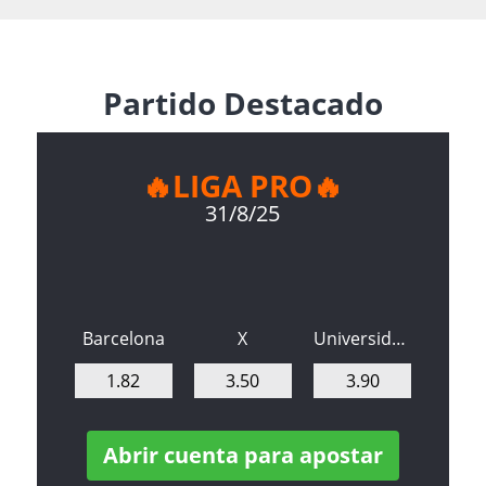
Partido Destacado
🔥LIGA PRO🔥
31/8/25
Barcelona
X
Universidad Catolica
1.82
3.50
3.90
Abrir cuenta para apostar