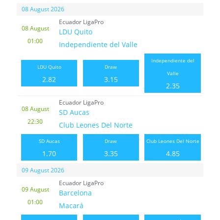
08 August 2026
Ecuador LigaPro
08 August
LDU Quito
01:00
Independiente del Valle
Independiente del
LDU Quito
Draw
Valle
2.82
3.15
2.35
Ecuador LigaPro
08 August
SD Aucas
22:30
Club Leones Del Norte
SD Aucas
Draw
Club Leones Del Norte
1.70
3.35
4.85
09 August 2026
Ecuador LigaPro
09 August
Barcelona
01:00
Macará