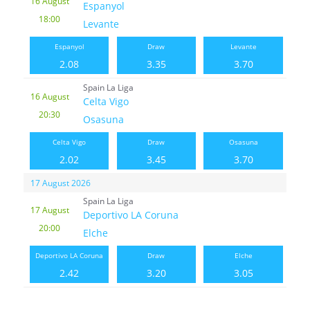
16 August
Espanyol
18:00
Levante
Espanyol
Draw
Levante
2.08
3.35
3.70
Spain La Liga
16 August
Celta Vigo
20:30
Osasuna
Celta Vigo
Draw
Osasuna
2.02
3.45
3.70
17 August 2026
Spain La Liga
17 August
Deportivo LA Coruna
20:00
Elche
Deportivo LA Coruna
Draw
Elche
2.42
3.20
3.05