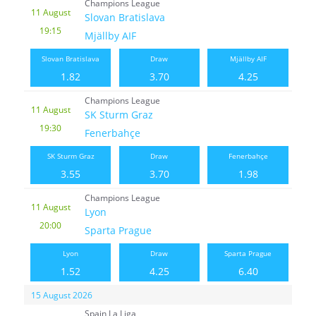
Champions League
11 August
Slovan Bratislava
19:15
Mjällby AIF
Slovan Bratislava
Draw
Mjällby AIF
1.82
3.70
4.25
Champions League
11 August
SK Sturm Graz
19:30
Fenerbahçe
SK Sturm Graz
Draw
Fenerbahçe
3.55
3.70
1.98
Champions League
11 August
Lyon
20:00
Sparta Prague
Lyon
Draw
Sparta Prague
1.52
4.25
6.40
15 August 2026
Spain La Liga