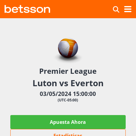
Premier League
Luton vs Everton
03/05/2024 15:00:00
(UTC-05:00)
Apuesta Ahora
Estadísticas