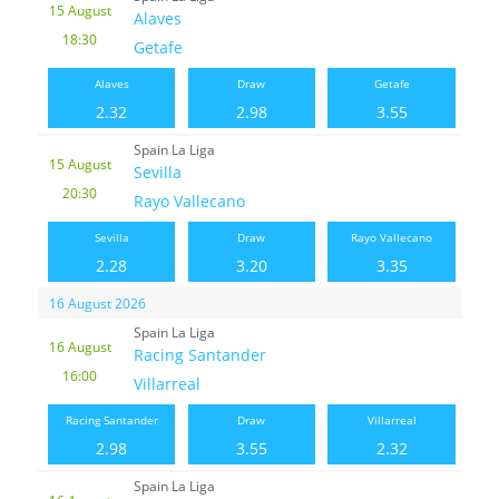
15 August
Alaves
18:30
Getafe
Alaves
Draw
Getafe
2.32
2.98
3.55
Spain La Liga
15 August
Sevilla
20:30
Rayo Vallecano
Sevilla
Draw
Rayo Vallecano
2.28
3.20
3.35
16 August 2026
Spain La Liga
16 August
Racing Santander
16:00
Villarreal
Racing Santander
Draw
Villarreal
2.98
3.55
2.32
Spain La Liga