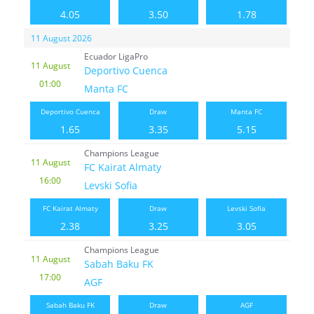
4.05
3.50
1.78
11 August 2026
Ecuador LigaPro
11 August
Deportivo Cuenca
01:00
Manta FC
Deportivo Cuenca
Draw
Manta FC
1.65
3.35
5.15
Champions League
11 August
FC Kairat Almaty
16:00
Levski Sofia
FC Kairat Almaty
Draw
Levski Sofia
2.38
3.25
3.05
Champions League
11 August
Sabah Baku FK
17:00
AGF
Sabah Baku FK
Draw
AGF