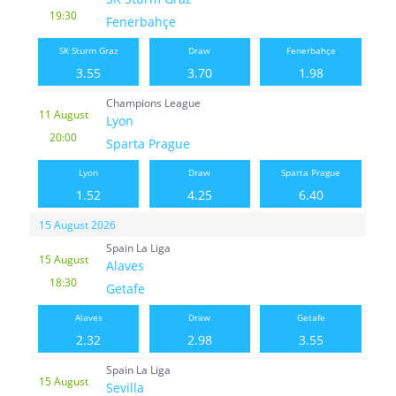
19:30
Fenerbahçe
SK Sturm Graz
Draw
Fenerbahçe
3.55
3.70
1.98
Champions League
11 August
Lyon
20:00
Sparta Prague
Lyon
Draw
Sparta Prague
1.52
4.25
6.40
15 August 2026
Spain La Liga
15 August
Alaves
18:30
Getafe
Alaves
Draw
Getafe
2.32
2.98
3.55
Spain La Liga
15 August
Sevilla