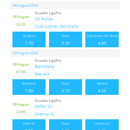
08 August 2026
Ecuador LigaPro
08 August
SD Aucas
22:30
Club Leones Del Norte
SD Aucas
Draw
Club Leones Del Norte
1.70
3.35
4.85
09 August 2026
Ecuador LigaPro
09 August
Barcelona
01:00
Macará
Barcelona
Draw
Macará
1.80
3.15
4.55
Ecuador LigaPro
09 August
Delfin SC
22:00
Orense SC
Delfin SC
Draw
Orense SC