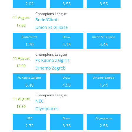
2.02
3.55
3.55
Champions League
11 August
Bodø/Glimt
17:00
Union St Gilloise
Bodø/Glimt
Draw
Union St Gilloise
1.70
4.15
4.45
Champions League
11 August
FK Kauno Zalgiris
18:00
Dinamo Zagreb
FK Kauno Zalgiris
Draw
Dinamo Zagreb
6.40
4.95
1.44
Champions League
11 August
NEC
18:30
Olympiacos
NEC
Draw
Olympiacos
2.72
3.35
2.58