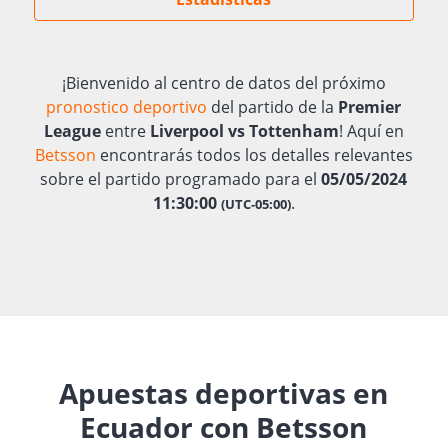
¡Bienvenido al centro de datos del próximo
pronostico deportivo
del partido de la
Premier
League
entre
Liverpool vs Tottenham
! Aquí en
Betsson
encontrarás todos los detalles relevantes
sobre el partido programado para el
05/05/2024
11:30:00
.
(UTC-05:00)
Apuestas deportivas en
Ecuador con Betsson