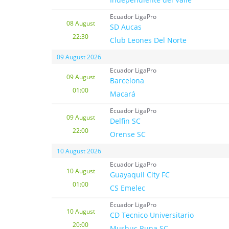
Ecuador LigaPro
08 August
SD Aucas
22:30
Club Leones Del Norte
09 August 2026
Ecuador LigaPro
09 August
Barcelona
01:00
Macará
Ecuador LigaPro
09 August
Delfin SC
22:00
Orense SC
10 August 2026
Ecuador LigaPro
10 August
Guayaquil City FC
01:00
CS Emelec
Ecuador LigaPro
10 August
CD Tecnico Universitario
20:00
Mushuc Runa SC