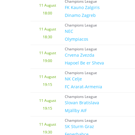
Champions League
11 August
FK Kauno Zalgiris
18:00
Dinamo Zagreb
Champions League
11 August
NEC
18:30
Olympiacos
Champions League
11 August
Crvena Zvezda
19:00
Hapoel Be er Sheva
Champions League
11 August
NK Celje
19:15
FC Ararat-Armenia
Champions League
11 August
Slovan Bratislava
19:15
Mjällby AIF
Champions League
11 August
SK Sturm Graz
19:30
Fenerbahçe