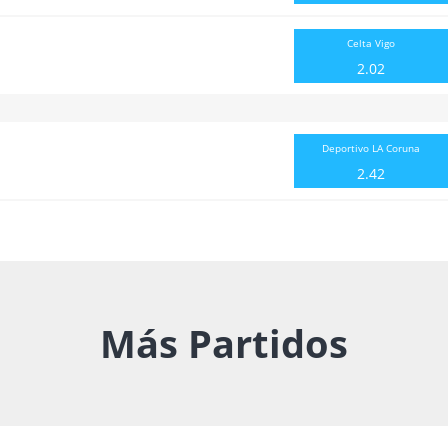
Celta Vigo
2.02
Deportivo LA Coruna
2.42
Más Partidos