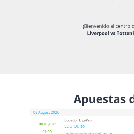
¡Bienvenido al centro
Liverpool vs Totte
Apuestas 
08 August 2026
Ecuador LigaPro
08 August
LDU Quito
01:00
Independiente del Valle