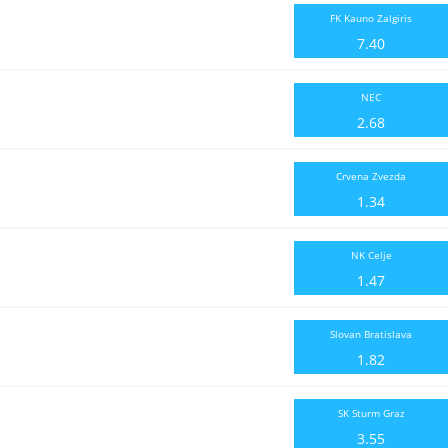
FK Kauno Zalgiris
7.40
NEC
2.68
Crvena Zvezda
1.34
NK Celje
1.47
Slovan Bratislava
1.82
SK Sturm Graz
3.55