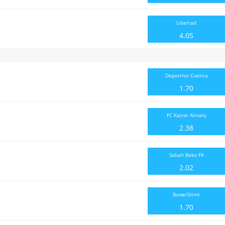
Libertad
4.05
Deportivo Cuenca
1.70
FC Kairat Almaty
2.38
Sabah Baku FK
2.02
Bodø/Glimt
1.70