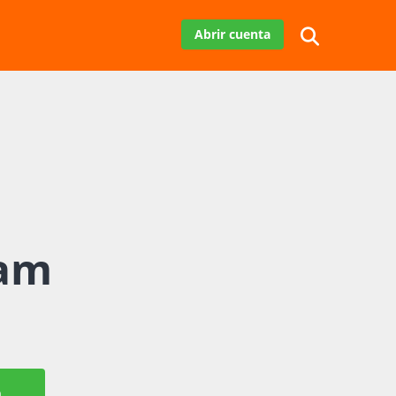
Abrir cuenta
ham
a