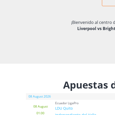
¡Bienvenido al centro
Liverpool vs Brigh
Apuestas 
08 August 2026
Ecuador LigaPro
08 August
LDU Quito
01:00
Independiente del Valle