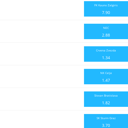
FK Kauno Zalgiris
7.90
NEC
2.88
Crvena Zvezda
1.34
NK Celje
1.47
Slovan Bratislava
1.82
SK Sturm Graz
3.70