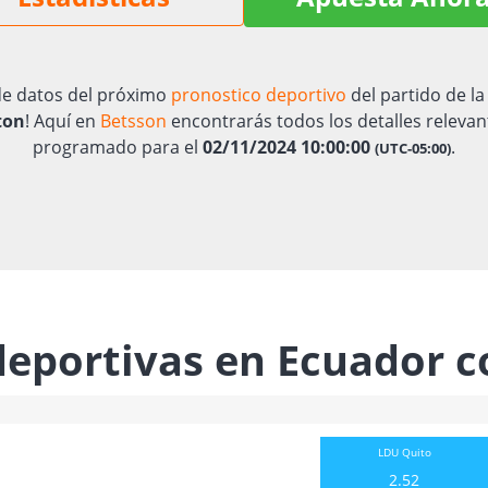
 de datos del próximo
pronostico deportivo
del partido de l
ton
! Aquí en
Betsson
encontrarás todos los detalles relevan
programado para el
02/11/2024 10:00:00
.
(UTC-05:00)
deportivas en Ecuador c
LDU Quito
2.52