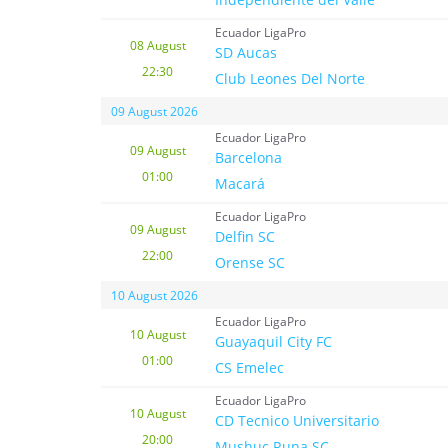
Ecuador LigaPro
08 August
SD Aucas
22:30
Club Leones Del Norte
09 August 2026
Ecuador LigaPro
09 August
Barcelona
01:00
Macará
Ecuador LigaPro
09 August
Delfin SC
22:00
Orense SC
10 August 2026
Ecuador LigaPro
10 August
Guayaquil City FC
01:00
CS Emelec
Ecuador LigaPro
10 August
CD Tecnico Universitario
20:00
Mushuc Runa SC