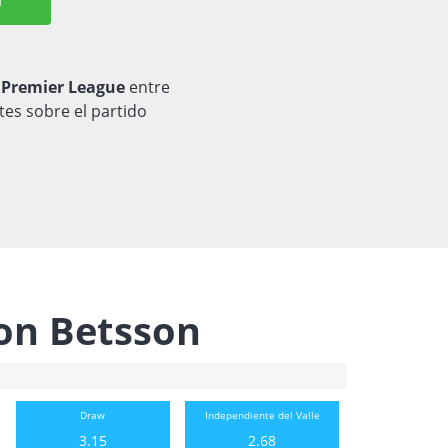
a
Premier League
entre
tes sobre el partido
on Betsson
Draw
Independiente del Valle
3.15
2.68