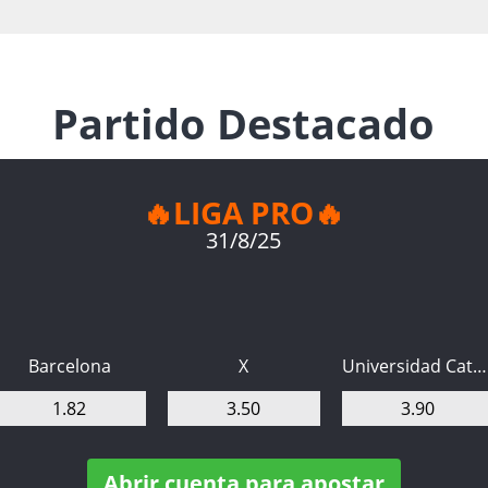
Partido Destacado
🔥LIGA PRO🔥
31/8/25
Barcelona
X
Universidad Catolica
1.82
3.50
3.90
Abrir cuenta para apostar