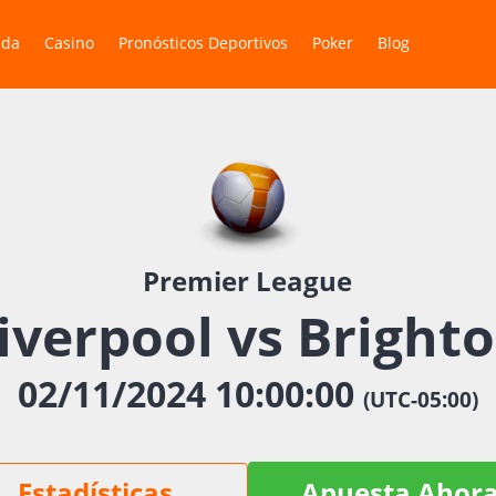
ida
Casino
Pronósticos Deportivos
Poker
Blog
Premier League
iverpool vs Bright
02/11/2024 10:00:00
(UTC-05:00)
Estadísticas
Apuesta Ahor