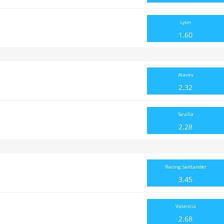
Lyon
1.60
Alaves
2.32
Sevilla
2.28
Racing Santander
3.45
Valencia
2.68