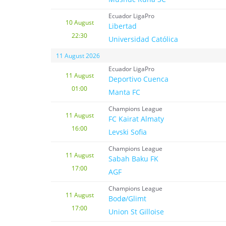
Ecuador LigaPro
10 August
Libertad
22:30
Universidad Católica
11 August 2026
Ecuador LigaPro
11 August
Deportivo Cuenca
01:00
Manta FC
Champions League
11 August
FC Kairat Almaty
16:00
Levski Sofia
Champions League
11 August
Sabah Baku FK
17:00
AGF
Champions League
11 August
Bodø/Glimt
17:00
Union St Gilloise