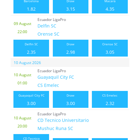
Barcelona
Draw
Macará
1.82
3.15
4.35
Ecuador LigaPro
09 August
Delfin SC
22:00
Orense SC
Delfin SC
Draw
Orense SC
2.35
2.98
3.05
10 August 2026
Ecuador LigaPro
10 August
Guayaquil City FC
01:00
CS Emelec
Guayaquil City FC
Draw
CS Emelec
3.00
3.00
2.32
Ecuador LigaPro
10 August
CD Tecnico Universitario
20:00
Mushuc Runa SC
CD Tecnico