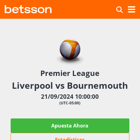
Premier League
Liverpool vs Bournemouth
21/09/2024 10:00:00
(UTC-05:00)
Apuesta Ahora
Estadísticas