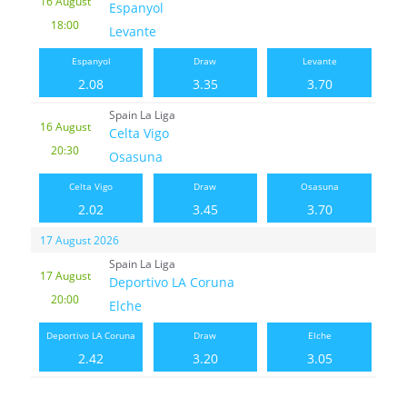
16 August
Espanyol
18:00
Levante
Espanyol
Draw
Levante
2.08
3.35
3.70
Spain La Liga
16 August
Celta Vigo
20:30
Osasuna
Celta Vigo
Draw
Osasuna
2.02
3.45
3.70
17 August 2026
Spain La Liga
17 August
Deportivo LA Coruna
20:00
Elche
Deportivo LA Coruna
Draw
Elche
2.42
3.20
3.05