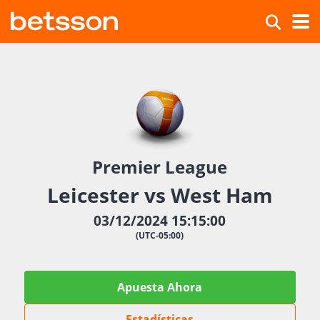
Premier League
Leicester vs West Ham
03/12/2024 15:15:00
(UTC-05:00)
Apuesta Ahora
Estadísticas