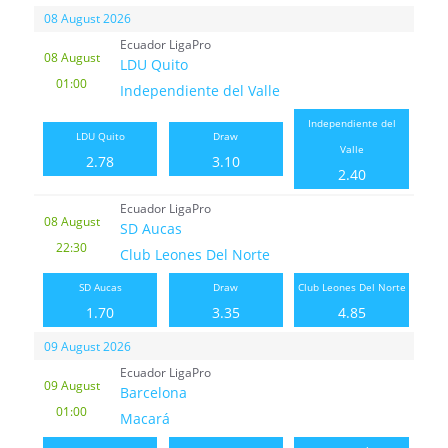
08 August 2026
Ecuador LigaPro
08 August
LDU Quito
01:00
Independiente del Valle
Independiente del
LDU Quito
Draw
Valle
2.78
3.10
2.40
Ecuador LigaPro
08 August
SD Aucas
22:30
Club Leones Del Norte
SD Aucas
Draw
Club Leones Del Norte
1.70
3.35
4.85
09 August 2026
Ecuador LigaPro
09 August
Barcelona
01:00
Macará