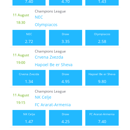
7.40
4.70
1.43
Champions League
11 August
NEC
18:30
Olympiacos
NEC
Draw
Olympiacos
2.72
3.35
2.58
Champions League
11 August
Crvena Zvezda
19:00
Hapoel Be er Sheva
Crvena Zvezda
Draw
Hapoel Be er Sheva
1.34
4.95
9.80
Champions League
11 August
NK Celje
19:15
FC Ararat-Armenia
NK Celje
Draw
FC Ararat-Armenia
1.47
4.25
7.40