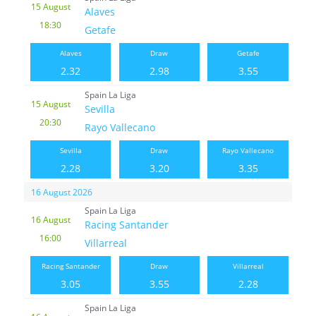
15 August
Alaves
18:30
Getafe
Alaves
Draw
Getafe
2.32
2.98
3.55
Spain La Liga
15 August
Sevilla
20:30
Rayo Vallecano
Sevilla
Draw
Rayo Vallecano
2.28
3.20
3.35
16 August 2026
Spain La Liga
16 August
Racing Santander
16:00
Villarreal
Racing Santander
Draw
Villarreal
3.05
3.55
2.28
Spain La Liga