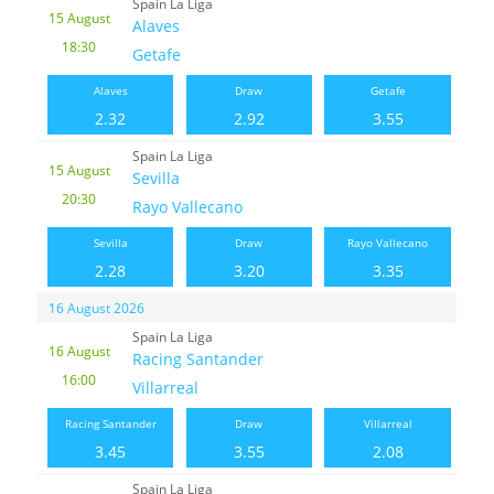
Spain La Liga
15 August
Alaves
18:30
Getafe
Alaves
Draw
Getafe
2.32
2.92
3.55
Spain La Liga
15 August
Sevilla
20:30
Rayo Vallecano
Sevilla
Draw
Rayo Vallecano
2.28
3.20
3.35
16 August 2026
Spain La Liga
16 August
Racing Santander
16:00
Villarreal
Racing Santander
Draw
Villarreal
3.45
3.55
2.08
Spain La Liga