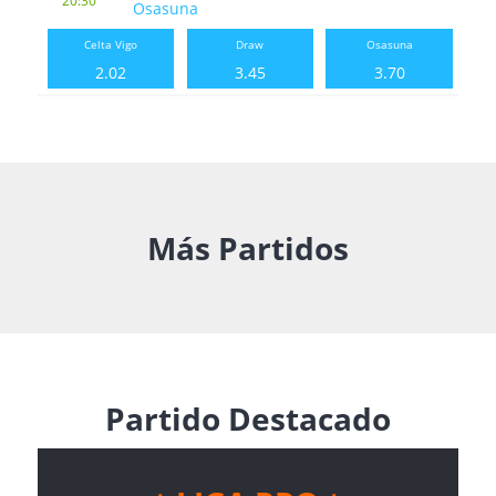
20:30
Osasuna
Celta Vigo
Draw
Osasuna
2.02
3.45
3.70
Más Partidos
Partido Destacado