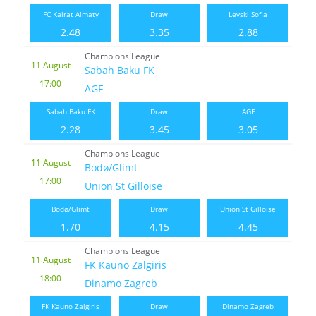
FC Kairat Almaty
Draw
Levski Sofia
2.48
3.35
2.88
Champions League
11 August
Sabah Baku FK
17:00
AGF
Sabah Baku FK
Draw
AGF
2.28
3.45
3.05
Champions League
11 August
Bodø/Glimt
17:00
Union St Gilloise
Bodø/Glimt
Draw
Union St Gilloise
1.70
4.15
4.45
Champions League
11 August
FK Kauno Zalgiris
18:00
Dinamo Zagreb
FK Kauno Zalgiris
Draw
Dinamo Zagreb