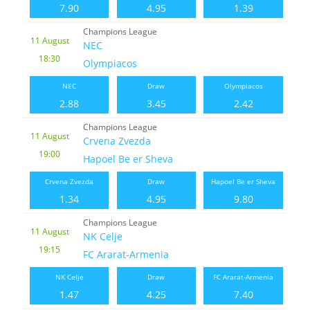
7.90
4.95
1.39
Champions League
11 August
NEC
18:30
Olympiacos
NEC
Draw
Olympiacos
2.88
3.45
2.42
Champions League
11 August
Crvena Zvezda
19:00
Hapoel Be er Sheva
Crvena Zvezda
Draw
Hapoel Be er Sheva
1.34
4.95
9.80
Champions League
11 August
NK Celje
19:15
FC Ararat-Armenia
NK Celje
Draw
FC Ararat-Armenia
1.47
4.25
7.40