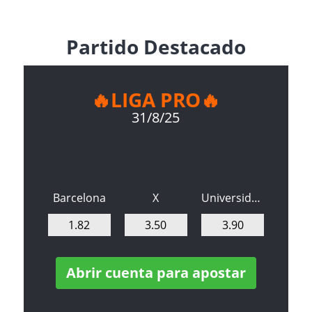
Partido Destacado
🔥LIGA PRO🔥
31/8/25
Barcelona
X
Universidad Catolica
1.82
3.50
3.90
Abrir cuenta para apostar