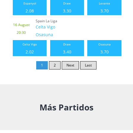
Espanyol
Draw
Levante
2.08
3.30
3.70
Spain La Liga
16 August
Celta Vigo
20:30
Osasuna
Celta Vigo
Draw
Osasuna
2.02
3.40
3.70
1
2
Next
Last
Más Partidos