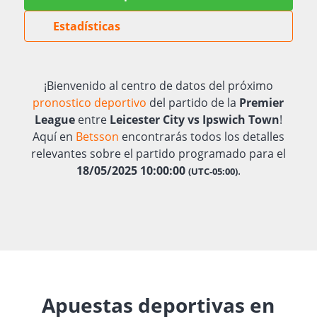
Estadísticas
¡Bienvenido al centro de datos del próximo
pronostico deportivo
del partido de la
Premier
League
entre
Leicester City vs Ipswich Town
!
Aquí en
Betsson
encontrarás todos los detalles
relevantes sobre el partido programado para el
18/05/2025 10:00:00
.
(UTC-05:00)
Apuestas deportivas en