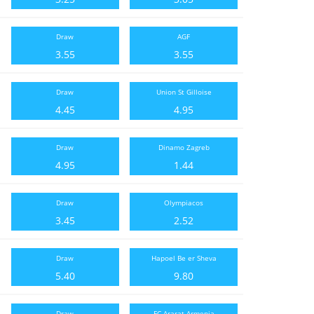
Draw
AGF
3.55
3.55
Draw
Union St Gilloise
4.45
4.95
Draw
Dinamo Zagreb
4.95
1.44
Draw
Olympiacos
3.45
2.52
Draw
Hapoel Be er Sheva
5.40
9.80
Draw
FC Ararat-Armenia