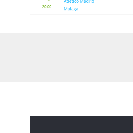
Atlético Madrid
20:00
Malaga