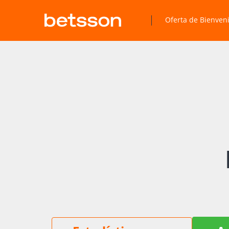
Oferta de Bienven