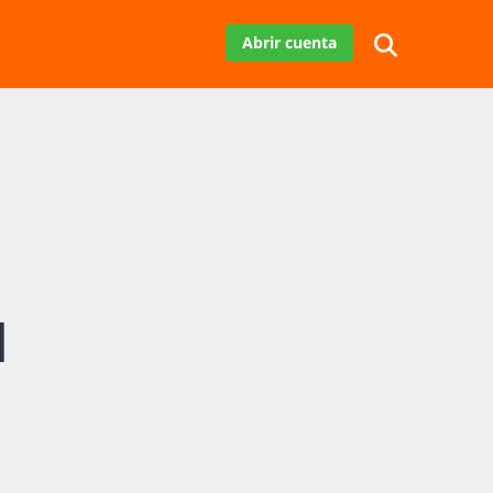
Abrir cuenta
d