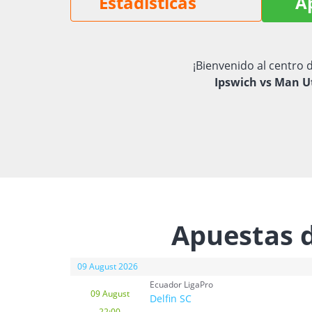
Estadísticas
A
¡Bienvenido al centro
Ipswich vs Man U
Apuestas 
09 August 2026
Ecuador LigaPro
09 August
Delfin SC
22:00