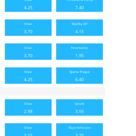
4.25
7.40
Draw
Mjällby AIF
3.70
4.15
Draw
Fenerbahçe
3.70
1.95
Draw
Sparta Prague
4.25
6.40
Draw
Getafe
2.98
3.55
Draw
Rayo Vallecano
3.15
3.25